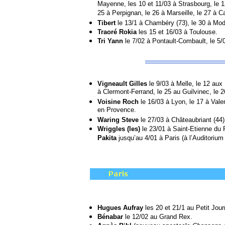
Mayenne, les 10 et 11/03 à Strasbourg, le 1
25 à Perpignan, le 26 à Marseille, le 27 à Ca
Tibert
le 13/1 à Chambéry (73), le 30 à Mod
Traoré Rokia
les 15 et 16/03 à Toulouse.
Tri Yann
le 7/02 à Pontault-Combault, le 5/0
Vigneault Gilles
le 9/03 à Melle, le 12 aux
à Clermont-Ferrand, le 25 au Guilvinec, le 2
Voisine Roch
le 16/03 à Lyon, le 17 à Valen
en Provence.
Waring Steve
le 27/03 à Châteaubriant (44)
Wriggles (les)
le 23/01 à Saint-Etienne du 
Pakita
jusqu’au 4/01 à Paris (à l’Auditorium
Hugues Aufray
les 20 et 21/1 au Petit Jou
Bénabar
le 12/02 au Grand Rex.