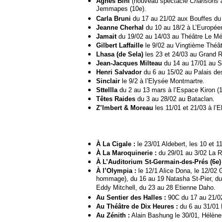
Agnès Bihl
(nouveau spectacle
Chansons à
Jemmapes (10e).
Carla Bruni
du 17 au 21/02 aux Bouffes du
Jeanne Cherhal
du 10 au 18/2 à L’Europée
Jamait
du 19/02 au 14/03 au Théâtre Le Mé
Gilbert Laffaille
le 9/02 au Vingtième Théât
Lhasa (de Sela)
les 23 et 24/03 au Grand 
Jean-Jacques Milteau
du 14 au 17/01 au S
Henri Salvador
du 6 au 15/02 au Palais de
Sinclair
le 9/2 à l’Elysée Montmartre.
Sttellla
du 2 au 13 mars à l’Espace Kiron (1
Têtes Raides
du 3 au 28/02 au Bataclan.
Z’Imbert & Moreau
les 11/01 et 21/03 à l’
À La Cigale :
le 23/01 Aldebert, les 10 et 1
À La Maroquinerie :
du 29/01 au 3/02 La 
À L’Auditorium St-Germain-des-Prés (6e) 
À l’Olympia :
le 12/1 Alice Dona, le 12/02 G
hommage), du 16 au 19 Natasha St-Pier, du 
Eddy Mitchell, du 23 au 28 Etienne Daho.
Au Sentier des Halles :
90C du 17 au 21/02
Au Théâtre de Dix Heures :
du 6 au 31/01
Au Zénith :
Alain Bashung le 30/01, Hélène