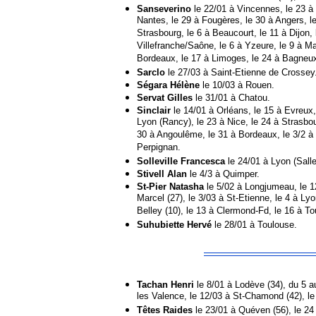
Sanseverino
le 22/01 à Vincennes, le 23 à N
Nantes, le 29 à Fougères, le 30 à Angers, le
Strasbourg, le 6 à Beaucourt, le 11 à Dijon,
Villefranche/Saône, le 6 à Yzeure, le 9 à Ma
Bordeaux, le 17 à Limoges, le 24 à Bagneu
Sarclo
le 27/03 à Saint-Etienne de Crossey
Ségara Hélène
le 10/03 à Rouen.
Servat Gilles
le 31/01 à Chatou.
Sinclair
le 14/01 à Orléans, le 15 à Evreux, l
Lyon (Rancy), le 23 à Nice, le 24 à Strasbo
30 à Angoulême, le 31 à Bordeaux, le 3/2 à To
Perpignan.
Solleville Francesca
le 24/01 à Lyon (Salle
Stivell Alan
le 4/3 à Quimper.
St-Pier Natasha
le 5/02 à Longjumeau, le 12
Marcel (27), le 3/03 à St-Etienne, le 4 à Lyo
Belley (10), le 13 à Clermond-Fd, le 16 à Tou
Suhubiette Hervé
le 28/01 à Toulouse.
Tachan Henri
le 8/01 à Lodève (34), du 5 au
les Valence, le 12/03 à St-Chamond (42), le 
Têtes Raides
le 23/01 à Quéven (56), le 24