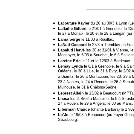
Lacouture Xavier
du 26 au 30/3 à Lyon (Le
Laffaille Gilbert
le 21/01 à Grenoble, le 13/2
le 27 à Morlaix, le 28 et le 29 à Langan (a
Lama Serge
le 11/03 à Rouillac.
LaNuit Gaspard
le 27/3 à Tremblay en Fra
Lapalud Hervé
les 30 et 31/01 à Vienne, le
Montjoyer, le 5/03 à Bouchet, le 6 à Saillans
Lareine Eric
le 11 et le 12/03 à Bordeaux.
Lemay Lynda
le 8/1 à Grenoble, le 9 à Sai
Orléans, le 30 à Lille, le 31 à Evry, le 2/02 
à Biarritz, le 26 à Montauban, les 28, 29 à Ma
23 à Nantes, le 24 à Rennes, le 26 à Strasb
Mulhouse, le 31 à Châlons/Saône.
Leprest Allain
le 13/02 à Beaucourt (MPT).
Lhasa
les 3, 4/03 à Marseille, le 8 à Strasbo
27 à Rouen, le 29 à Angers, le 30 au Mans.
Liberman Claude
(chante Barbara) le 27/02
Lo’Jo
le 19/03 à Beaucourt (au Foyer George
Strasbourg.