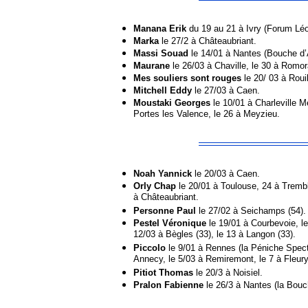
Manana Erik
du 19 au 21 à Ivry (Forum Léo
Marka
le 27/2 à Châteaubriant.
Massi Souad
le 14/01 à Nantes (Bouche d’A
Maurane
le 26/03 à Chaville, le 30 à Romor
Mes souliers sont rouges
le 20/ 03 à Rouill
Mitchell Eddy
le 27/03 à Caen.
Moustaki Georges
le 10/01 à Charleville Mé
Portes les Valence, le 26 à Meyzieu.
Noah Yannick
le 20/03 à Caen.
Orly Chap
le 20/01 à Toulouse, 24 à Trembl
à Châteaubriant.
Personne Paul
le 27/02 à Seichamps (54).
Pestel Véronique
le 19/01 à Courbevoie, le
12/03 à Bègles (33), le 13 à Langon (33).
Piccolo
le 9/01 à Rennes (la Péniche Specta
Annecy, le 5/03 à Remiremont, le 7 à Fleury
Pitiot Thomas
le 20/3 à Noisiel.
Pralon Fabienne
le 26/3 à Nantes (la Bouch