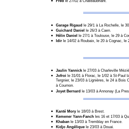
Fred
le 27/02 à Châteaubriant.
Garage Rigaud
le 29/1 à La Rochelle, le 30
Guichard Daniel
le 26/3 à Caen.
Hélin Daniel
le 27/1 à Toulouse, le 29 à Co
Idir
le 14/02 à Roubaix, le 20 à Cognac, le 2
Jaulin Yannick
le 27/03 à Charleville Méziè
Jofroi
le 31/01 à Florac, le 1/02 à St-Paul la
Tergnier, le 23/03 à Lignières, le 24 à Bois
à Cournon.
Joyet Bernard
le 13/03 à Annonay (La Presq
Kanté Mory
le 18/03 à Brest.
Kemener Yann-Fanch
les 16 et 17/03 à Qu
Khaban
le 13/03 à Tremblay en France.
Kidjo Angélique
le 23/03 à Douai.