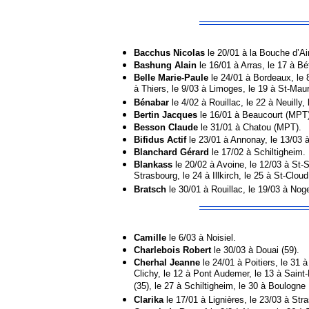
Bacchus Nicolas
le 20/01 à la Bouche d’Ai
Bashung Alain
le 16/01 à Arras, le 17 à B
Belle Marie-Paule
le 24/01 à Bordeaux, le 
à Thiers, le 9/03 à Limoges, le 19 à St-Mau
Bénabar
le 4/02 à Rouillac, le 22 à Neuilly
Bertin Jacques
le 16/01 à Beaucourt (MPT)
Besson Claude
le 31/01 à Chatou (MPT).
Bifidus Actif
le 23/01 à Annonay, le 13/03 à
Blanchard Gérard
le 17/02 à Schiltigheim.
Blankass
le 20/02 à Avoine, le 12/03 à St-S
Strasbourg, le 24 à Illkirch, le 25 à St-Cloud
Bratsch
le 30/01 à Rouillac, le 19/03 à Noge
Camille
le 6/03 à Noisiel.
Charlebois Robert
le 30/03 à Douai (59).
Cherhal Jeanne
le 24/01 à Poitiers, le 31 
Clichy, le 12 à Pont Audemer, le 13 à Saint
(35), le 27 à Schiltigheim, le 30 à Boulogne 
Clarika
le 17/01 à Lignières, le 23/03 à Str