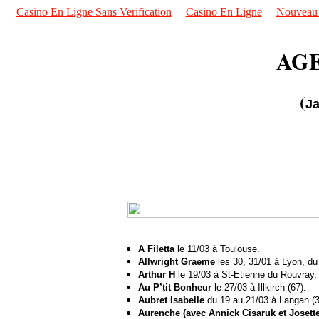
Casino En Ligne Sans Verification
Casino En Ligne
Nouveau S
AGE
(
Ja
A Filetta
le 11/03 à Toulouse.
Allwright Graeme
les 30, 31/01 à Lyon, du 
Arthur H
le 19/03 à St-Etienne du Rouvray, 
Au P’tit Bonheur
le 27/03 à Illkirch (67).
Aubret Isabelle
du 19 au 21/03 à Langan (3
Aurenche (avec Annick Cisaruk et Josette