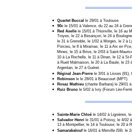
Quartet Buccal
le 29/01 à Toulouse.
90c
le 15/01 à Valence, du 22 au 24 à Greno
Red Axelle
le 15/01 à Thionville, le 16 au 
Troyes, le 22 à Besançon, le 24 à Boulogne/M
le 31 à Grenoble, le 1/02 à Morges, le 2 à L
Porcieu, le 8 à Miramas, le 11 à Aix en Pce
Mines, le 15 à Brive, le 2/03 à Saint-Maurice
10 à La Rochelle, le 11 à Dinan, le 12 à St-
à Rueil Malmaison, le 20 à La Baule, le 23 à
Argentan, le 27 à Guéret.
Réginal Jean-Pierre
le 3/01 à Lisses (91), 
Robinson
le le 28/01 à Beaucourt (MPT).
Rosaz Mathieu
(chante Barbara) le 29/01 à 
Ruiz Bruno
le 5/02 à Ivry (Forum Léo-Ferré)
Sainte-Marie Chloé
le 14/02 à Lignières, le
Salvador Henri
le 31/01 à Poissy, le 4/02 à
13 à Montpellier, le 14 à Toulouse, le 20 à R
Samarabalouf
le 16/01 à Merville (59), le 2