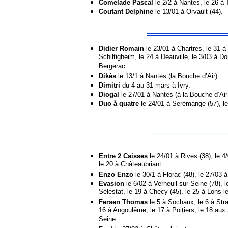
Comelade Pascal
le 2/2 à Nantes, le 26 à 
Coutant Delphine
le 13/01 à Orvault (44).
Didier Romain
le 23/01 à Chartres, le 31 à
Schiltigheim, le 24 à Deauville, le 3/03 à D
Bergerac.
Dikès
le 13/1 à Nantes (la Bouche d’Air).
Dimitri
du 4 au 31 mars à Ivry.
Diogal
le 27/01 à Nantes (à la Bouche d’Air),
Duo à quatre
le 24/01 à Serémange (57), l
Entre 2 Caisses
le 24/01 à Rives (38), le 4/
le 20 à Châteaubriant.
Enzo Enzo
le 30/1 à Florac (48), le 27/03 à
Evasion
le 6/02 à Verneuil sur Seine (78), l
Sélestat, le 19 à Checy (45), le 25 à Lons-le-
Fersen Thomas
le 5 à Sochaux, le 6 à Stra
16 à Angoulême, le 17 à Poitiers, le 18 aux 
Seine.