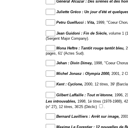
Général Alcazar : Des sirènes et des h
Juliette Gréco : Un jour d'été et quelques
Petru Guelfucci : Vita,
1999, "Coeur Chorus
Jean Guidoni : Fin de Siècle,
volume 1 (1
(Sergent Major Company).
Mona Heftre : Tantôt rouge tantôt bleu,
20
pages, 61' (Actes Sud).
Jehan : Divin Dimey,
1998, "Coeur Chorus" 
Michel Jo
nasz : Olympia 2000,
2001, 2 CD 
Kent : Cyclone,
2000, 12 titres, 39' (Barcla
Gilbert Laffaille : Tout m'étonne
,
1996, 21 
Les introuvables,
1998, 1é titres (1978-1988), 42
(n° 27), 12 titres, 36'25 (Déclic)
.
Bernard Lavilliers : Arrêt sur image,
2001,
Maxime Le Forestier : 12 nouvelles de B