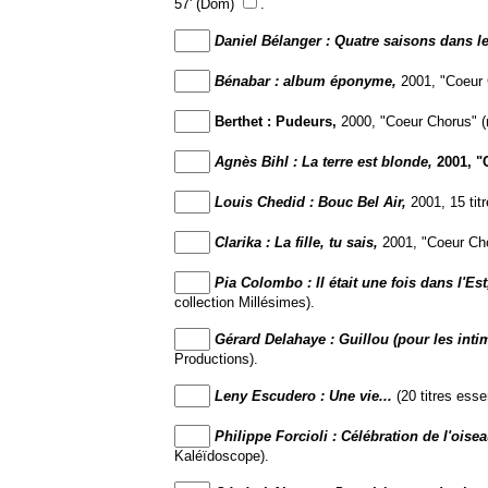
57' (Dom)
.
Daniel Bélanger : Quatre saisons dans l
Bénabar : album éponyme,
2001, "Coeur C
Berthet : Pudeurs,
2000, "Coeur Chorus" (n°
Agnès Bihl : La terre est blonde,
2001, "C
Louis Chedid : Bouc Bel Air,
2001, 15 tit
Clarika : La fille, tu sais,
2001, "Coeur Chor
Pia Colombo : Il était une fois dans l'Est
collection Millésimes).
Gérard Delahaye : Guillou (pour les inti
Productions).
Leny Escudero : Une vie...
(20 titres esse
Philippe Forcioli : Célébration de l'oisea
Kaléïdoscope).