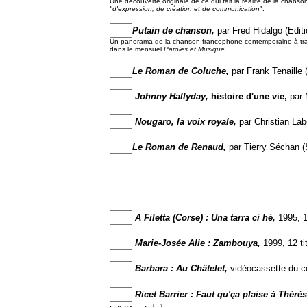
Une découverte originale de ce qui fait la réalité de la chans
"d'expression, de création et de communication
".
Putain de chanson,
par Fred Hidalgo (Edi
Un panorama de la chanson francophone contemporaine à travers
dans le mensuel
Paroles et Musique
.
Le Roman de Coluche,
par Frank Tenaille
Johnny Hallyday,
histoire d'une vie,
par 
Nougaro, la voix royale,
par Christian Lab
Le Roman de Renaud,
par Tierry Séchan 
A Filetta (Corse) : Una tarra ci hé,
1995, 1
Marie-Josée Alie : Zambouya,
1999, 12 ti
Barbara : Au Châtelet,
vidéocassette du co
Ricet Barrier : Faut qu'ça plaise à Thérèse