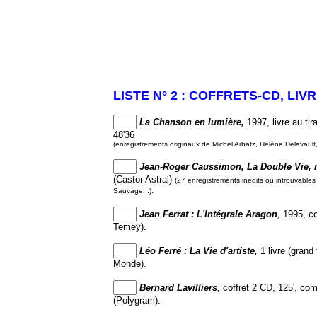
LISTE N° 2 : COFFRETS-CD, LI
La Chanson en lumière,
1997, livre au tir
48'36
(enregistrements originaux de Michel Arbatz, Hélène Delavault,
Jean-Roger Caussimon, La Double Vie,
(Castor Astral)
(27 enregistrements inédits ou introuvables
.
Sauvage...)
Jean Ferrat : L'Intégrale Aragon
,
1995, cof
Temey).
Léo Ferré : La Vie d'artiste,
1 livre (gran
Monde).
Bernard Lavilliers
,
coffret 2 CD, 125', com
(Polygram).