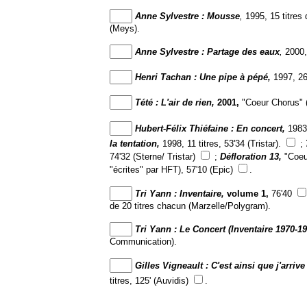
Anne Sylvestre : Mousse
,
1995, 15 titres
(Meys).
Anne Sylvestre : Partage des eaux
,
2000, 
Henri Tachan : Une pipe à pépé,
1997, 26
Tété : L'air de rien,
2001,
"Coeur Chorus" (n
Hubert-Félix Thiéfaine : En concert,
1983
la tentation,
1998, 11 titres, 53'34 (Tristar).
;
74'32 (Sterne/ Tristar)
;
Défloration 13,
"Coeur
"écrites" par HFT), 57'10 (Epic)
.
Tri Yann : Inventaire,
volume 1,
76'40
de 20 titres chacun (Marzelle/Polygram).
Tri Yann : Le Concert (Inventaire 1970-19
Communication).
Gilles Vigneault : C'est ainsi que j'arrive 
titres, 125' (Auvidis)
.