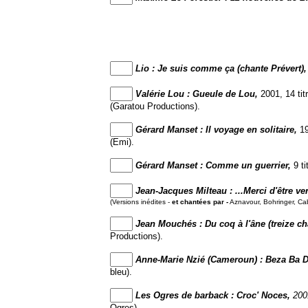
Lio : Je suis comme ça (chante Prévert),
Valérie Lou : Gueule de Lou,
2001, 14 titr
(Garatou Productions).
Gérard Manset : Il voyage en solitaire,
19
(Emi).
Gérard Manset : Comme un guerrier,
9 t
Jean-Jacques Milteau : ...Merci d'être ve
(Versions inédites -
et chantées par -
Aznavour, Bohringer, Cabr
Jean Mouchés : Du coq à l'âne (treize c
Productions).
Anne-Marie Nzié (Cameroun) : Beza Ba 
bleu).
Les Ogres de barback : Croc' Noces,
200
Ogres).