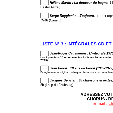
Hélène Martin : La douceur du bagne,
1 
Castor Astral).
Serge Reggiani : ...Toujours,
coffret repr
75'46 (Canetti).
LISTE N° 3 : INTÉGRALES CD 
Jean-Roger Caussimon : L'intégrale 1970
Les 3 premiers CD reprennent les 6 albums 30 cm studio ; l
75'15).
Jean Ferrat : 10 ans de Ferrat (1962-1972)
Enregistrements originaux (chaque disque sous pochette illus
Jacques Serizier : 99 chansons et textes
5h (Loup du Faubourg).
ADRESSEZ VOTRE
CHORUS - BP
E-mail :
ch