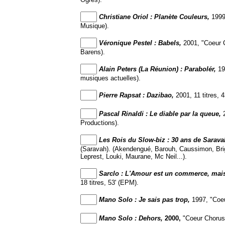
Christiane Oriol : Planète Couleurs,
1999,
Musique).
Véronique Pestel : Babels,
2001, "Coeur C
Barens).
Alain Peters (La Réunion) : Parabolér,
19
musiques actuelles).
Pierre Rapsat : Dazibao,
2001, 11 titres,
Pascal Rinaldi : Le diable par la queue,
Productions).
Les Rois du Slow-biz : 30 ans de Sarava
(Saravah). (Akendengué, Barouh, Caussimon, Brigi
Leprest, Louki, Maurane, Mc Neil...).
Sarclo : L'Amour est un commerce, mais
18 titres, 53' (EPM).
Mano Solo : Je sais pas trop,
1997, "Coeur
Mano Solo : Dehors,
2000,
"Coeur Chorus" 