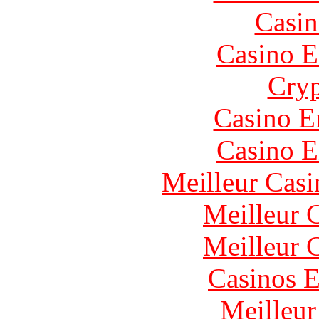
Casin
Casino E
Cryp
Casino E
Casino E
Meilleur Casi
Meilleur 
Meilleur 
Casinos E
Meilleur