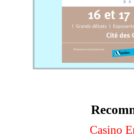
Recomm
Casino E