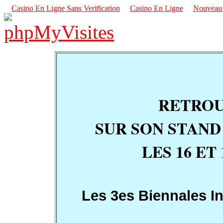
Casino En Ligne Sans Verification
Casino En Ligne
Nouveau S
RETROU
SUR SON STAND 
LES 16 ET
Les 3es Biennales In