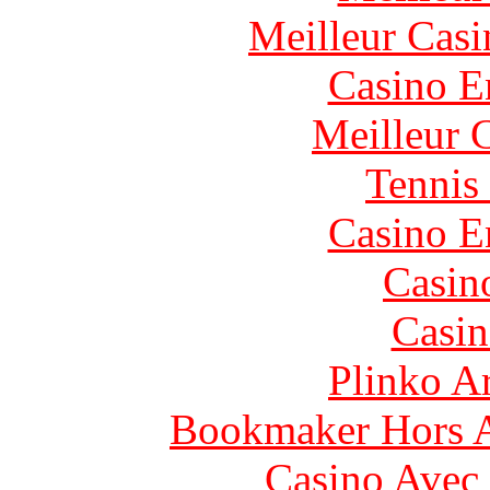
Meilleur Casi
Casino E
Meilleur 
Tennis 
Casino E
Casin
Casin
Plinko A
Bookmaker Hors Ar
Casino Avec