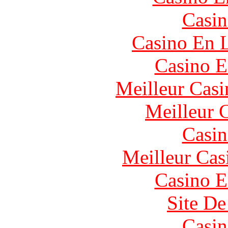
Casin
Casino En L
Casino E
Meilleur Casi
Meilleur 
Casin
Meilleur Cas
Casino E
Site De
Casin