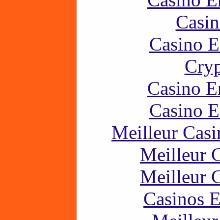
Casin
Casino E
Cryp
Casino E
Casino E
Meilleur Casi
Meilleur 
Meilleur 
Casinos E