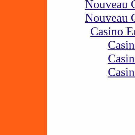
Nouveau C
Nouveau C
Casino E
Casin
Casin
Casin