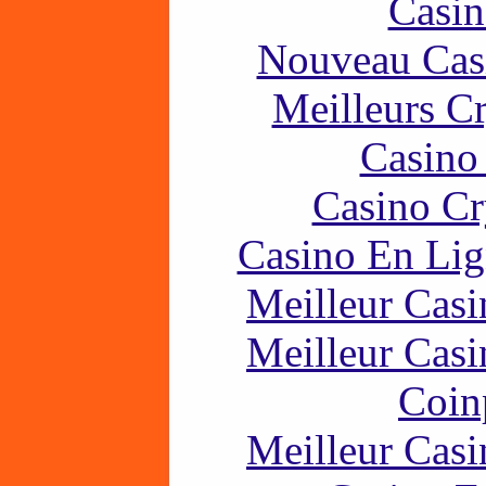
Casin
Nouveau Cas
Meilleurs C
Casino
Casino C
Casino En Lig
Meilleur Casi
Meilleur Casi
Coin
Meilleur Casi