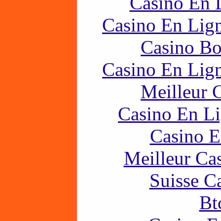
Casino En 
Casino En Lig
Casino Bo
Casino En Lig
Meilleur 
Casino En Li
Casino E
Meilleur Ca
Suisse C
Bt