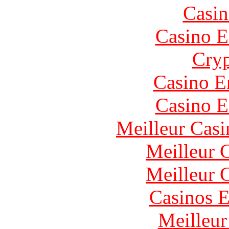
Casin
Casino E
Cryp
Casino E
Casino E
Meilleur Casi
Meilleur 
Meilleur 
Casinos E
Meilleur