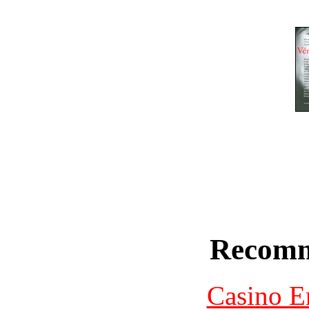
Recomm
Casino E