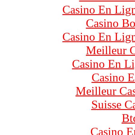
Casino En Lig
Casino Bo
Casino En Lig
Meilleur 
Casino En Li
Casino E
Meilleur Ca
Suisse C
Bt
Casino E