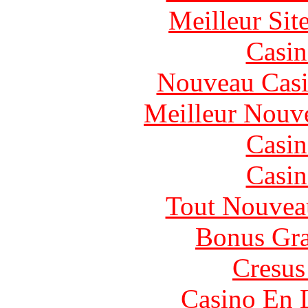
Meilleur Sit
Casin
Nouveau Casi
Meilleur Nouv
Casin
Casin
Tout Nouvea
Bonus Gra
Cresus
Casino En 