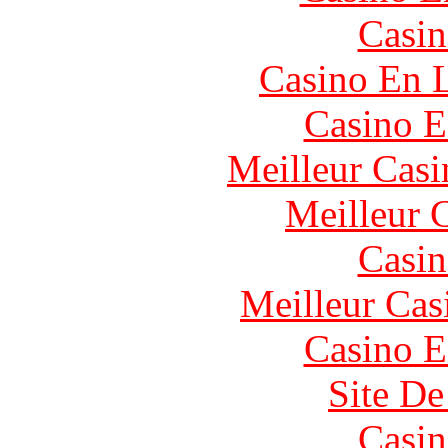
Casin
Casino En L
Casino E
Meilleur Casi
Meilleur 
Casin
Meilleur Cas
Casino E
Site De
Casin