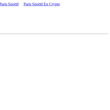
aris Sportif
Paris Sportif En Crypto