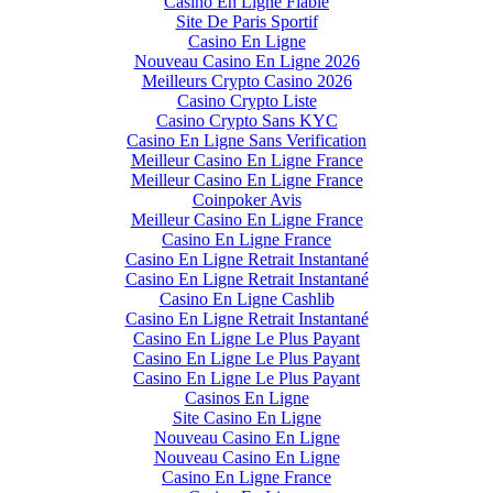
Casino En Ligne Fiable
Site De Paris Sportif
Casino En Ligne
Nouveau Casino En Ligne 2026
Meilleurs Crypto Casino 2026
Casino Crypto Liste
Casino Crypto Sans KYC
Casino En Ligne Sans Verification
Meilleur Casino En Ligne France
Meilleur Casino En Ligne France
Coinpoker Avis
Meilleur Casino En Ligne France
Casino En Ligne France
Casino En Ligne Retrait Instantané
Casino En Ligne Retrait Instantané
Casino En Ligne Cashlib
Casino En Ligne Retrait Instantané
Casino En Ligne Le Plus Payant
Casino En Ligne Le Plus Payant
Casino En Ligne Le Plus Payant
Casinos En Ligne
Site Casino En Ligne
Nouveau Casino En Ligne
Nouveau Casino En Ligne
Casino En Ligne France