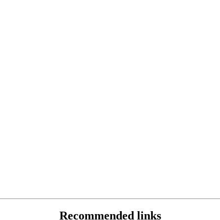
Recommended links