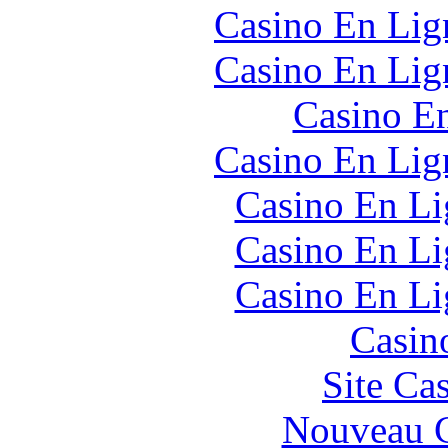
Casino En Lign
Casino En Lign
Casino En
Casino En Lign
Casino En Li
Casino En Li
Casino En Li
Casin
Site Ca
Nouveau C