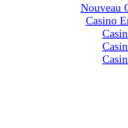
Nouveau C
Casino E
Casin
Casin
Casin