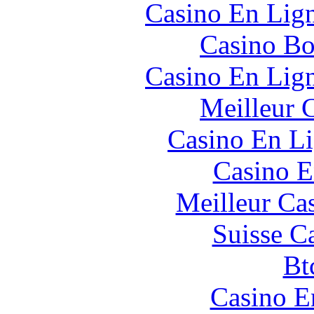
Casino En Lig
Casino Bo
Casino En Lig
Meilleur 
Casino En Li
Casino E
Meilleur Ca
Suisse C
Bt
Casino E