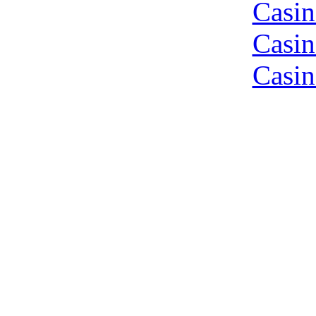
Casin
Casin
Casin