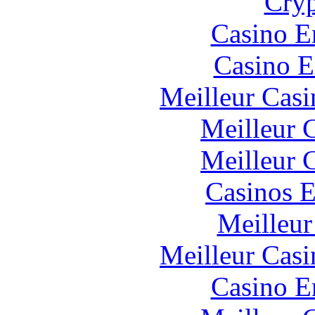
Cryp
Casino E
Casino E
Meilleur Casi
Meilleur 
Meilleur 
Casinos E
Meilleur
Meilleur Casi
Casino E