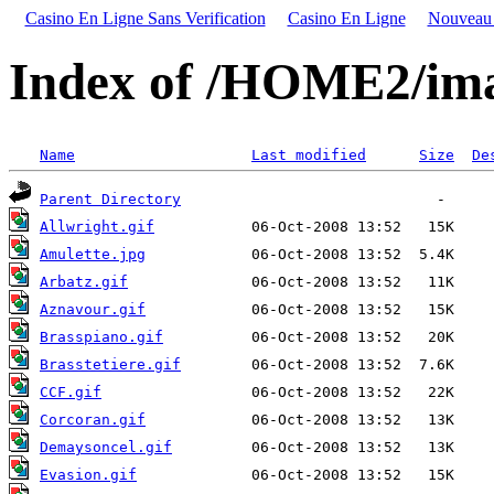
Casino En Ligne Sans Verification
Casino En Ligne
Nouveau S
Index of /HOME2/ima
Name
Last modified
Size
De
Parent Directory
Allwright.gif
Amulette.jpg
Arbatz.gif
Aznavour.gif
Brasspiano.gif
Brasstetiere.gif
CCF.gif
Corcoran.gif
Demaysoncel.gif
Evasion.gif