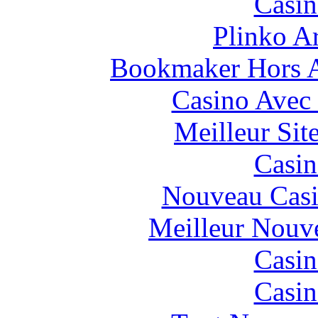
Casin
Plinko A
Bookmaker Hors Ar
Casino Avec
Meilleur Sit
Casin
Nouveau Casi
Meilleur Nouv
Casin
Casin