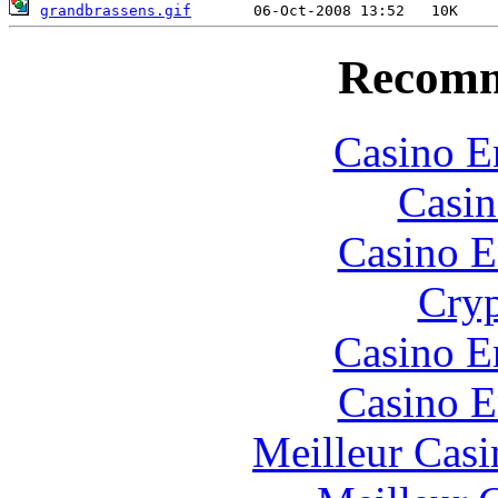
grandbrassens.gif
Recomm
Casino E
Casin
Casino E
Cryp
Casino E
Casino E
Meilleur Casi