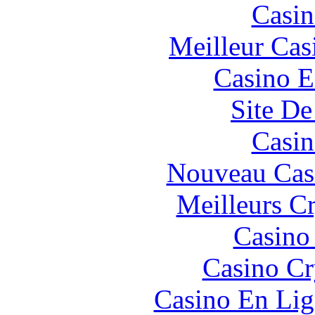
Casin
Meilleur Cas
Casino E
Site De
Casin
Nouveau Cas
Meilleurs C
Casino
Casino C
Casino En Lig