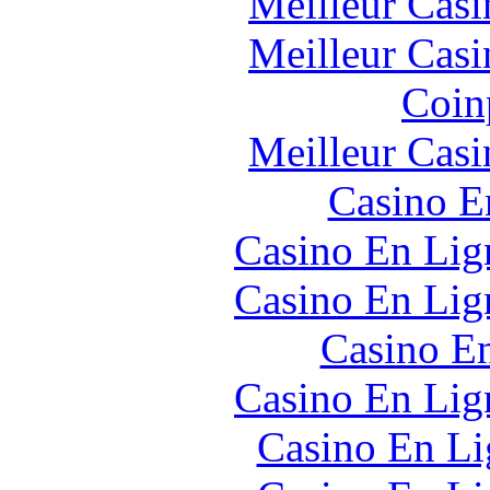
Meilleur Casi
Meilleur Casi
Coin
Meilleur Casi
Casino E
Casino En Lign
Casino En Lign
Casino En
Casino En Lign
Casino En Li