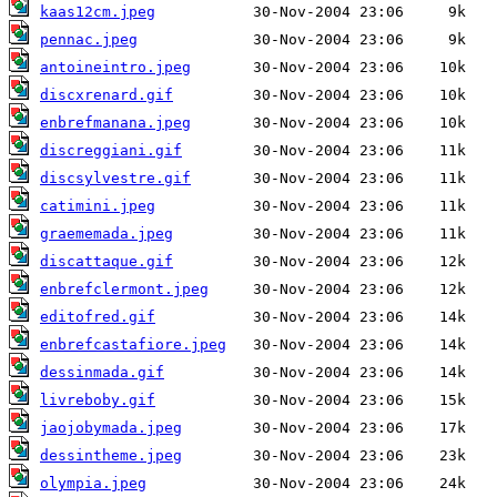
kaas12cm.jpeg
pennac.jpeg
antoineintro.jpeg
discxrenard.gif
enbrefmanana.jpeg
discreggiani.gif
discsylvestre.gif
catimini.jpeg
graememada.jpeg
discattaque.gif
enbrefclermont.jpeg
editofred.gif
enbrefcastafiore.jpeg
dessinmada.gif
livreboby.gif
jaojobymada.jpeg
dessintheme.jpeg
olympia.jpeg