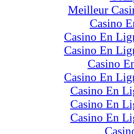
Meilleur Casi
Casino E
Casino En Lign
Casino En Lign
Casino En
Casino En Lign
Casino En Li
Casino En Li
Casino En Li
Casin