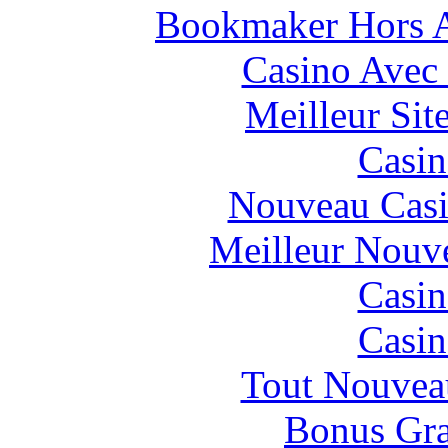
Bookmaker Hors Ar
Casino Avec
Meilleur Sit
Casin
Nouveau Casi
Meilleur Nouv
Casin
Casin
Tout Nouvea
Bonus Gra