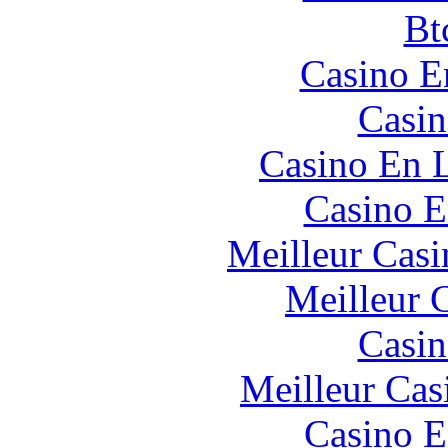
Bt
Casino E
Casin
Casino En L
Casino E
Meilleur Casi
Meilleur 
Casin
Meilleur Cas
Casino E