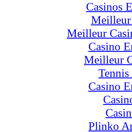
Casinos E
Meilleur
Meilleur Casi
Casino E
Meilleur 
Tennis 
Casino E
Casin
Casin
Plinko A