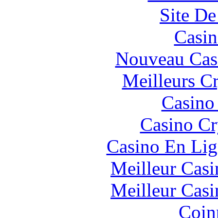
Site De
Casin
Nouveau Cas
Meilleurs C
Casino
Casino C
Casino En Lig
Meilleur Casi
Meilleur Casi
Coin