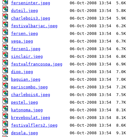
ferseninter.jpeg
duteil.jpeg
charlebois3.jpeg
festivalbarjac.jpeg
fersen.jpeg
vega.jpeg
fersen1.jpeg
sinclair.jpeg
festvalfrancospa.jpeg
diop.jpeg
baguian.jpeg
pariscombo.jpeg
charlebois4.jpeg
pestel.jpeg
katonoma.jpeg
breveboulat.jpeg
festivalflers2.jpeg
desela.jpeg