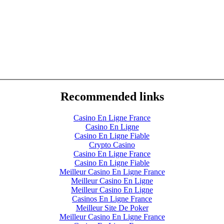
Recommended links
Casino En Ligne France
Casino En Ligne
Casino En Ligne Fiable
Crypto Casino
Casino En Ligne France
Casino En Ligne Fiable
Meilleur Casino En Ligne France
Meilleur Casino En Ligne
Meilleur Casino En Ligne
Casinos En Ligne France
Meilleur Site De Poker
Meilleur Casino En Ligne France