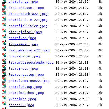
enbrefarti.jpeg
disqueroussel.jpeg
disquedoumbia22.jpeg
enbrefsheller22.jpeg
enbrefjollivier.jpeg
disquejofroi.jpeg
enbrefleo.jpeg
livresemal.jpeg
disquemanosolo22.jpeg
cdromadibou.jpeg
livremusiquesmonde.jpeg
livrejhess.jpeg
livreencyclop.jpeg
enbreflemarque22.jpeg
enbrefleloup.jpeg
enbrefmouches.jpeg
yvessimon.jpeg
jonasz22.jpeg