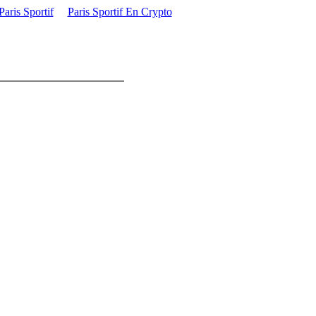
aris Sportif
Paris Sportif En Crypto