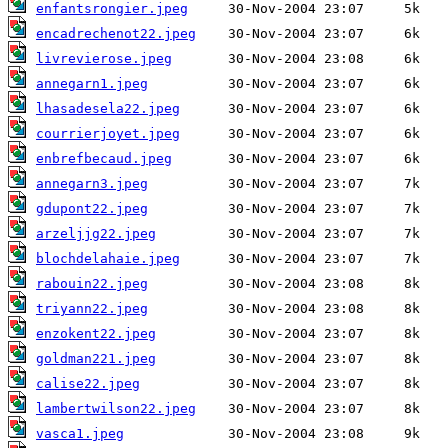
enfantsrongier.jpeg
encadrechenot22.jpeg
livrevierose.jpeg
annegarn1.jpeg
lhasadesela22.jpeg
courrierjoyet.jpeg
enbrefbecaud.jpeg
annegarn3.jpeg
gdupont22.jpeg
arzeljjg22.jpeg
blochdelahaie.jpeg
rabouin22.jpeg
triyann22.jpeg
enzokent22.jpeg
goldman221.jpeg
calise22.jpeg
lambertwilson22.jpeg
vasca1.jpeg