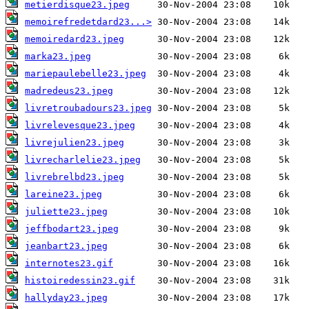
metierdisque23.jpeg
memoirefredetdard23...>
memoiredard23.jpeg
marka23.jpeg
mariepaulebelle23.jpeg
madredeus23.jpeg
livretroubadours23.jpeg
livrelevesque23.jpeg
livrejulien23.jpeg
livrecharlelie23.jpeg
livrebrelbd23.jpeg
lareine23.jpeg
juliette23.jpeg
jeffbodart23.jpeg
jeanbart23.jpeg
internotes23.gif
histoiredessin23.gif
hallyday23.jpeg