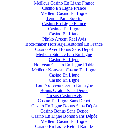
Meilleur Casino En Ligne France
Casino En Ligne France
Meilleur Casino En Ligne
Tennis Paris Sportif
Casino En Ligne France
Casinos En Ligne
Casino En Ligne
Plinko Argent Réel Avis
Bookmaker Hors Arjel Autorisé En France
Casino Avec Bonus Sans Depot
Meilleur Site De Pari En Ligne
Casino En Ligne
Nouveau Casino En Ligne Fiable
Meilleur Nouveau Casino En Ligne
Casino En Ligne
Casino En Ligne
Tout Nouveau Casino En Ligne
Bonus Gratuit Sans Dépôt
Cresus Casino Avis
Casino En Ligne Sans Depot
Casino En Ligne Bonus Sans Dépôt
Casino Bonus Sans Depot
Casino En Ligne Bonus Sans Dépôt
Meilleur Casino En Ligne
Casino En Ligne Retrait Rapide