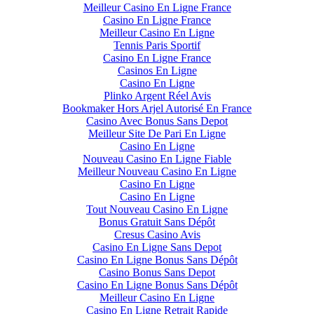
Meilleur Casino En Ligne France
Casino En Ligne France
Meilleur Casino En Ligne
Tennis Paris Sportif
Casino En Ligne France
Casinos En Ligne
Casino En Ligne
Plinko Argent Réel Avis
Bookmaker Hors Arjel Autorisé En France
Casino Avec Bonus Sans Depot
Meilleur Site De Pari En Ligne
Casino En Ligne
Nouveau Casino En Ligne Fiable
Meilleur Nouveau Casino En Ligne
Casino En Ligne
Casino En Ligne
Tout Nouveau Casino En Ligne
Bonus Gratuit Sans Dépôt
Cresus Casino Avis
Casino En Ligne Sans Depot
Casino En Ligne Bonus Sans Dépôt
Casino Bonus Sans Depot
Casino En Ligne Bonus Sans Dépôt
Meilleur Casino En Ligne
Casino En Ligne Retrait Rapide