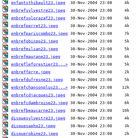
enfantsthibault23.jpeg
enbrefsylvestre23.jpeg
enbrefsolorazaf23.jpeg
enbrefperret23.jpeg
enbrefpariscombo23.jpeg
enbrefobispo23.jpeg
enbrefmilian23.jpeg
enbrefmaurane23.jpeg
enbrefleforestier23...>
enbrefferre.jpeg
enbrefdufresne23.jpeg
enbrefchansonplus23...>
enbrefcdjacques23.jpeg
enbrefcdambroise23.jpeg
enbrefbeaucarne23.jpeg
disquesylvestre23.jpeg
disquesapho23.jpeg
disquerobine23.jpeg