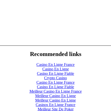
Recommended links
Casino En Ligne France
Casino En Ligne
Casino En Ligne Fiable
Crypto Casino
Casino En Ligne France
Casino En Ligne Fiable
Meilleur Casino En Ligne France
Meilleur Casino En Ligne
Meilleur Casino En Ligne
Casinos En Ligne France
Meilleur Site De Poker