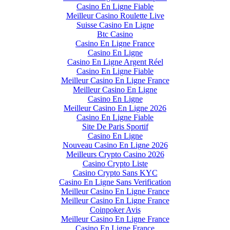
Casino En Ligne Fiable
Meilleur Casino Roulette Live
Suisse Casino En Ligne
Btc Casino
Casino En Ligne France
Casino En Ligne
Casino En Ligne Argent Réel
Casino En Ligne Fiable
Meilleur Casino En Ligne France
Meilleur Casino En Ligne
Casino En Ligne
Meilleur Casino En Ligne 2026
Casino En Ligne Fiable
Site De Paris Sportif
Casino En Ligne
Nouveau Casino En Ligne 2026
Meilleurs Crypto Casino 2026
Casino Crypto Liste
Casino Crypto Sans KYC
Casino En Ligne Sans Verification
Meilleur Casino En Ligne France
Meilleur Casino En Ligne France
Coinpoker Avis
Meilleur Casino En Ligne France
Casino En Ligne France