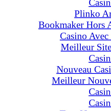
Casin
Plinko A
Bookmaker Hors Ar
Casino Avec
Meilleur Sit
Casin
Nouveau Casi
Meilleur Nouv
Casin
Casin