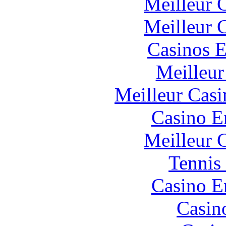
Meilleur 
Meilleur 
Casinos E
Meilleur
Meilleur Casi
Casino E
Meilleur 
Tennis 
Casino E
Casin