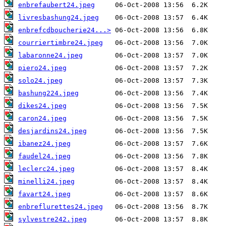
enbrefaubert24.jpeg
livresbashung24.jpeg
enbrefcdboucherie24...>
courriertimbre24.jpeg
labaronne24.jpeg
piero24.jpeg
solo24.jpeg
bashung224.jpeg
dikes24.jpeg
caron24.jpeg
desjardins24.jpeg
ibanez24.jpeg
faudel24.jpeg
leclerc24.jpeg
minelli24.jpeg
favart24.jpeg
enbreflurettes24.jpeg
sylvestre242.jpeg