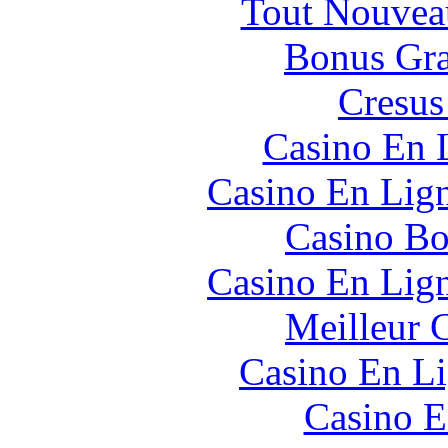
Tout Nouvea
Bonus Gra
Cresus
Casino En 
Casino En Lig
Casino Bo
Casino En Lig
Meilleur 
Casino En Li
Casino E