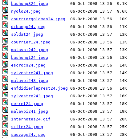
bashung324.jpeg
nyolo24.jpeg
courriergoldman24.jpeg
dibango24.jpeg
soldat24.jpeg
courrier124.jpeg
malavoi242.jpeg
bashung124.jpeg
escrocs24.jpeg
sylvestre241.jpeg
malavoi243.jpeg
enfdidierleprest24.jpeg
sylvestre243.jpeg
perret24.jpeg
malavoi241.jpeg
internotes24.gif
siffer24.jpeg
sauvage24.jpeg