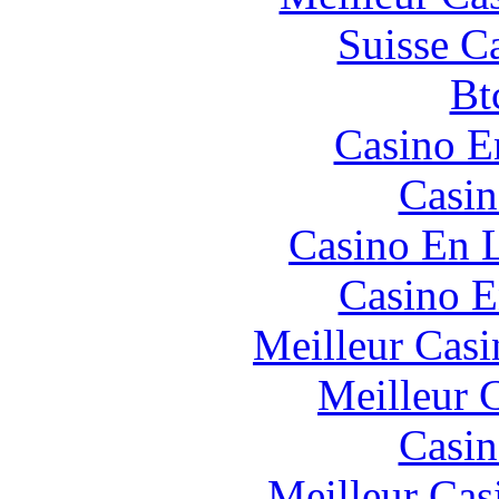
Suisse C
Bt
Casino E
Casin
Casino En L
Casino E
Meilleur Casi
Meilleur 
Casin
Meilleur Cas