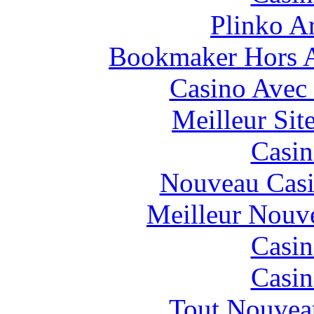
Plinko A
Bookmaker Hors Ar
Casino Avec
Meilleur Sit
Casin
Nouveau Casi
Meilleur Nouv
Casin
Casin
Tout Nouvea