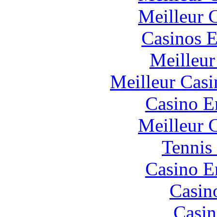
Meilleur 
Casinos E
Meilleur
Meilleur Casi
Casino E
Meilleur 
Tennis 
Casino E
Casin
Casin