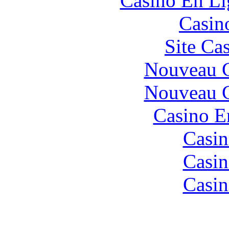
Casino En Li
Casin
Site Ca
Nouveau C
Nouveau C
Casino E
Casin
Casin
Casin