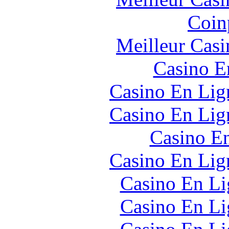
Coin
Meilleur Casi
Casino E
Casino En Lign
Casino En Lign
Casino En
Casino En Lign
Casino En Li
Casino En Li