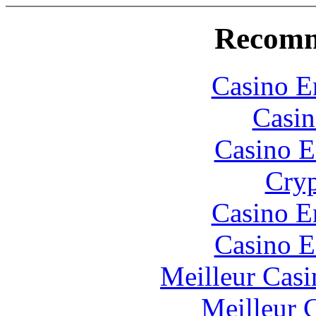
Recomm
Casino E
Casin
Casino E
Cryp
Casino E
Casino E
Meilleur Casi
Meilleur 