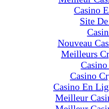
Casino E
Site De
Casin
Nouveau Cas
Meilleurs C
Casino
Casino C
Casino En Lig
Meilleur Casi
Meilleur Casi