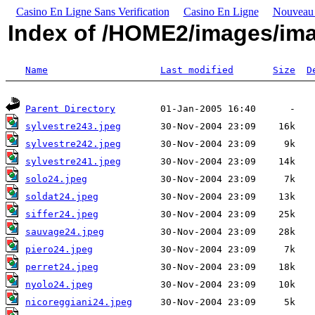
Casino En Ligne Sans Verification
Casino En Ligne
Nouveau S
Index of /HOME2/images/im
Name
Last modified
Size
D
Parent Directory
sylvestre243.jpeg
sylvestre242.jpeg
sylvestre241.jpeg
solo24.jpeg
soldat24.jpeg
siffer24.jpeg
sauvage24.jpeg
piero24.jpeg
perret24.jpeg
nyolo24.jpeg
nicoreggiani24.jpeg