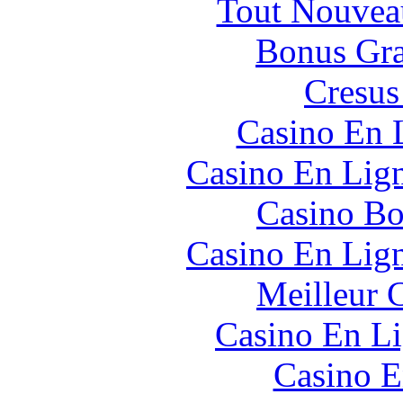
Tout Nouvea
Bonus Gra
Cresus
Casino En 
Casino En Lig
Casino Bo
Casino En Lig
Meilleur 
Casino En Li
Casino E