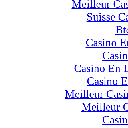
Meilleur Ca
Suisse C
Bt
Casino E
Casin
Casino En L
Casino E
Meilleur Casi
Meilleur 
Casin