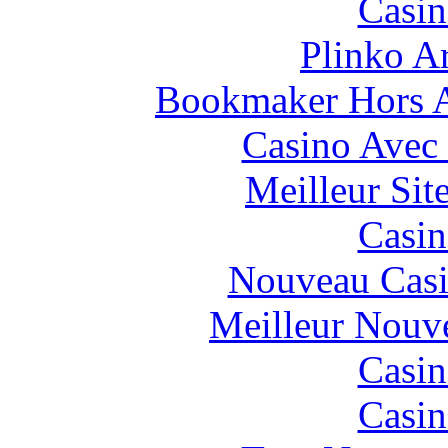
Casin
Plinko A
Bookmaker Hors Ar
Casino Avec
Meilleur Sit
Casin
Nouveau Casi
Meilleur Nouv
Casin
Casin