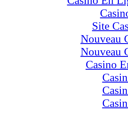
Casino En Li
Casin
Site Ca
Nouveau C
Nouveau C
Casino E
Casin
Casin
Casin