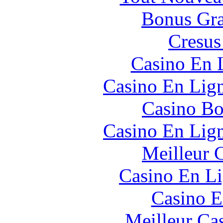
Bonus Gra
Cresus
Casino En 
Casino En Lig
Casino Bo
Casino En Lig
Meilleur 
Casino En Li
Casino E
Meilleur Ca