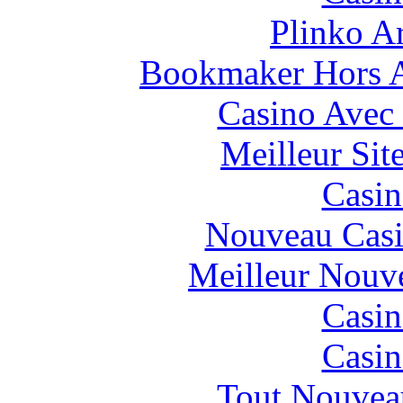
Plinko A
Bookmaker Hors Ar
Casino Avec
Meilleur Sit
Casin
Nouveau Casi
Meilleur Nouv
Casin
Casin
Tout Nouvea