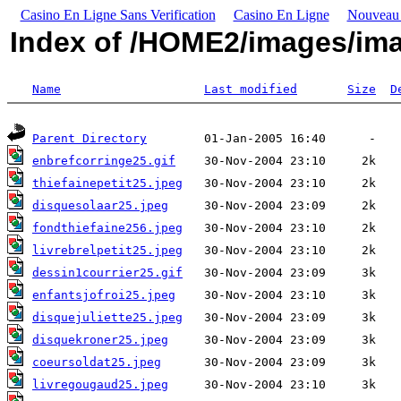
Casino En Ligne Sans Verification
Casino En Ligne
Nouveau S
Index of /HOME2/images/im
Name
Last modified
Size
D
Parent Directory
enbrefcorringe25.gif
thiefainepetit25.jpeg
disquesolaar25.jpeg
fondthiefaine256.jpeg
livrebrelpetit25.jpeg
dessin1courrier25.gif
enfantsjofroi25.jpeg
disquejuliette25.jpeg
disquekroner25.jpeg
coeursoldat25.jpeg
livregougaud25.jpeg