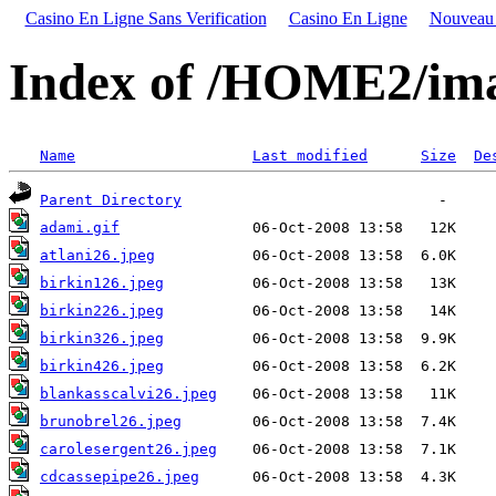
Casino En Ligne Sans Verification
Casino En Ligne
Nouveau S
Index of /HOME2/ima
Name
Last modified
Size
De
Parent Directory
adami.gif
atlani26.jpeg
birkin126.jpeg
birkin226.jpeg
birkin326.jpeg
birkin426.jpeg
blankasscalvi26.jpeg
brunobrel26.jpeg
carolesergent26.jpeg
cdcassepipe26.jpeg