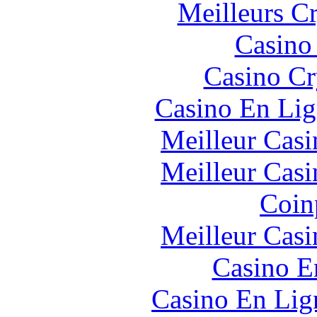
Meilleurs C
Casino
Casino C
Casino En Lig
Meilleur Casi
Meilleur Casi
Coin
Meilleur Casi
Casino E
Casino En Lign