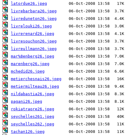
latordue26.jpeg
livrebarbara26.jpeg
livreduneton26.jpeg
livrelouki26.jpeg
livrerenard26.jpeg
livresouchon26.jpeg
livreullmann26.jpeg
mar%8enberg26.jpeg
marenberg26.jpeg
mchedid26.jpeg
metierchesnais26.jpeg
metiermilteau26.jpeg
nildabastia26.jpeg
pagani26.jpeg
rokiatraore26.jpeg
seychelles261.jpeg
seychelles262.jpeg
tachan126.jpeg