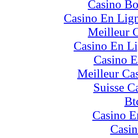
Casino Bo
Casino En Lig
Meilleur 
Casino En Li
Casino E
Meilleur Ca
Suisse C
Bt
Casino E
Casin