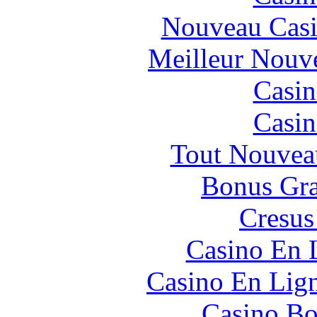
Nouveau Casi
Meilleur Nouv
Casin
Casin
Tout Nouvea
Bonus Gra
Cresus
Casino En 
Casino En Lig
Casino Bo