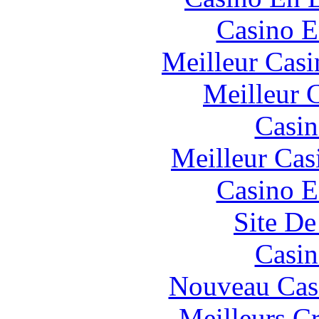
Casino E
Meilleur Casi
Meilleur 
Casin
Meilleur Cas
Casino E
Site De
Casin
Nouveau Cas
Meilleurs C