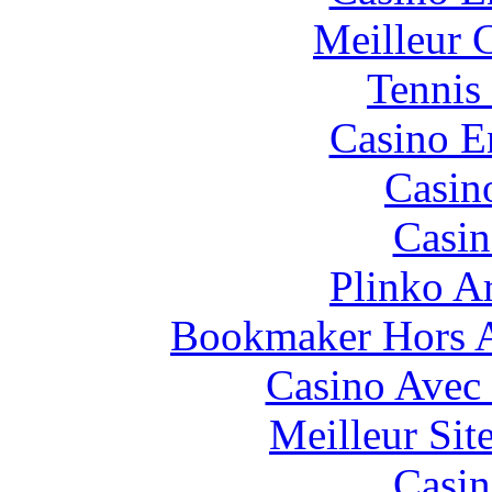
Meilleur 
Tennis 
Casino E
Casin
Casin
Plinko A
Bookmaker Hors Ar
Casino Avec
Meilleur Sit
Casin