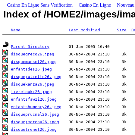
Casino En Ligne Sans Verification
Casino En Ligne
Nouveau S
Index of /HOME2/images/im
Name
Last modified
Size
D
Parent Directory
disquegreco26.jpeg
disquemanset26.jpeg
enfantsdes26.jpeg
disquejuliette26.jpeg
disquekanza26.jpeg
livrelouki26.jpeg
enfantsfawzi26.jpeg
enfantshumenry26.jpeg
disqueprucnal26.jpeg
disquejmoreau26.jpeg
disquetrenet26.jpeg