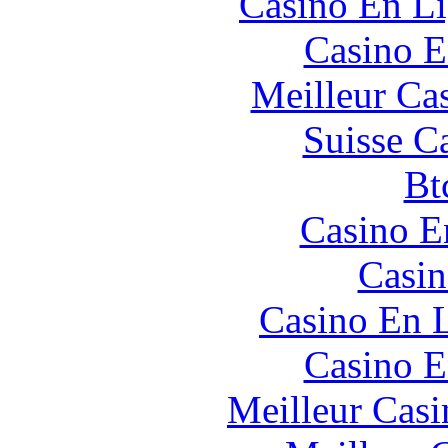
Casino En Li
Casino E
Meilleur Ca
Suisse C
Bt
Casino E
Casin
Casino En L
Casino E
Meilleur Casi