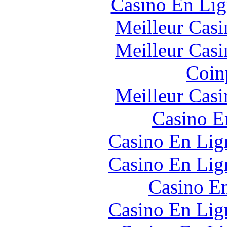
Casino En Lig
Meilleur Casi
Meilleur Casi
Coin
Meilleur Casi
Casino E
Casino En Lign
Casino En Lign
Casino En
Casino En Lign