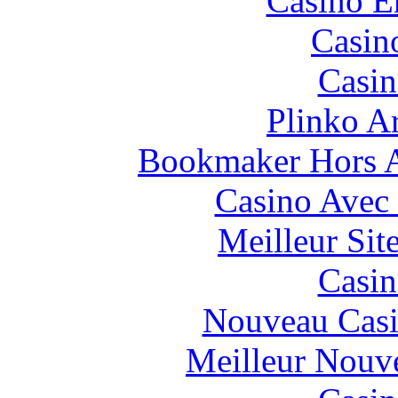
Casino E
Casin
Casin
Plinko A
Bookmaker Hors Ar
Casino Avec
Meilleur Sit
Casin
Nouveau Casi
Meilleur Nouv