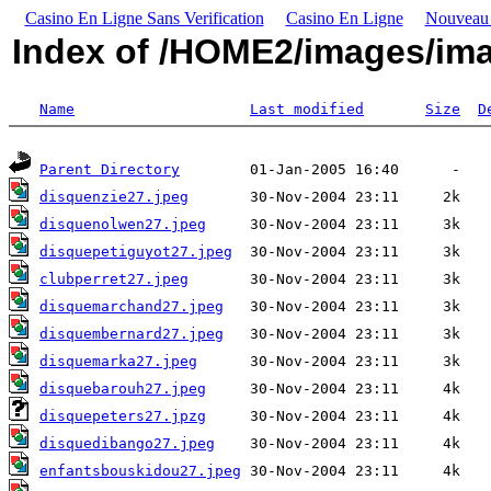
Casino En Ligne Sans Verification
Casino En Ligne
Nouveau S
Index of /HOME2/images/im
Name
Last modified
Size
D
Parent Directory
disquenzie27.jpeg
disquenolwen27.jpeg
disquepetiguyot27.jpeg
clubperret27.jpeg
disquemarchand27.jpeg
disquembernard27.jpeg
disquemarka27.jpeg
disquebarouh27.jpeg
disquepeters27.jpzg
disquedibango27.jpeg
enfantsbouskidou27.jpeg