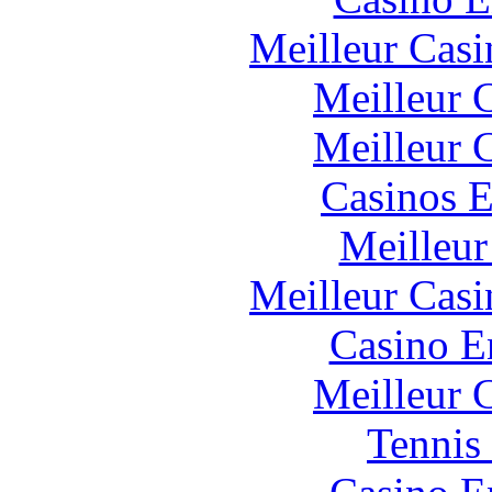
Meilleur Casi
Meilleur 
Meilleur 
Casinos E
Meilleur
Meilleur Casi
Casino E
Meilleur 
Tennis 