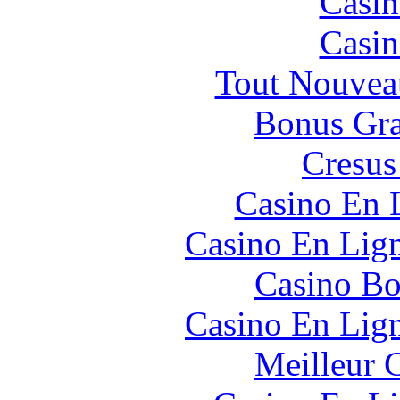
Casin
Casin
Tout Nouvea
Bonus Gra
Cresus
Casino En 
Casino En Lig
Casino Bo
Casino En Lig
Meilleur 