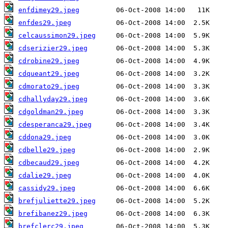
enfdimey29.jpeg
enfdes29.jpeg
celcaussimon29.jpeg
cdserizier29.jpeg
cdrobine29.jpeg
cdqueant29.jpeg
cdmorato29.jpeg
cdhallyday29.jpeg
cdgoldman29.jpeg
cdesperanca29.jpeg
cddona29.jpeg
cdbelle29.jpeg
cdbecaud29.jpeg
cdalie29.jpeg
cassidy29.jpeg
brefjuliette29.jpeg
brefibanez29.jpeg
brefclerc29.jpeg