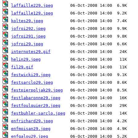
laffaille229.jpeg
laffaille129.jpeg
koltes29.jpeg
jofroi292.jpeg
jofroi291.jpeg
jofroi29.jpeg
internotes29.gif
helin29.jpeg
fil29.gif
festwicki29.jpeg
festsarclo29.jpeg
festpierpoljak29.jpeg
festlabaronne29.jpeg
festfoulquier29.jpeg
festbuhler-sarclo.jpeg
enfrichard29.jpeg
enfmoisan29.jpeg
enfgalou29.jpeg