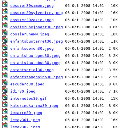
dossier30simon.jpeg
dossier30sylvestre.jpeg
dossier30zazie.jpeg
dossierunejonasz30.jpeg
dossierunePM.jpeg
enfantsbustarret30.jpeg
enfantsdemon30.jpeg
enfantshaurogne30.jpeg
enfantslautobus30.jpeg
enfantsoriol30.jpeg
enfantstangonino30.jpeg
escudero30.jpeg
idir30.jpeg
internotes30.gif
katerinekarina30.jpeg
lemaire30.jpeg
lemay301.jpeg
lemay302.jpeg