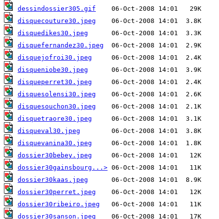
dessindossier305.gif
disquecouture30.jpeg
disquedikes30.jpeg
disquefernandez30.jpeg
disquejofroi30.jpeg
disqueniobe30.jpeg
disqueperret30.jpeg
disquesolensi30.jpeg
disquesouchon30.jpeg
disquetraore30.jpeg
disqueval30.jpeg
disquevanina30.jpeg
dossier30bebey.jpeg
dossier30gainsbourg...>
dossier30kaas.jpeg
dossier30perret.jpeg
dossier30ribeiro.jpeg
dossier30sanson.jpeg