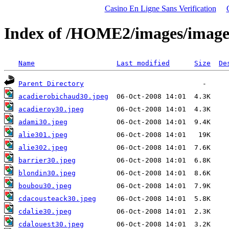
Casino En Ligne Sans Verification
Index of /HOME2/images/image
Name
Last modified
Size
De
Parent Directory
acadierobichaud30.jpeg
acadieroy30.jpeg
adami30.jpeg
alie301.jpeg
alie302.jpeg
barrier30.jpeg
blondin30.jpeg
boubou30.jpeg
cdacousteack30.jpeg
cdalie30.jpeg
cdalouest30.jpeg