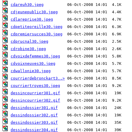
cdareuh30.jpeg
cdjeunepublic30.jpeg
cdlareprise30.jpeg
cdpetiteoreille30.jpeg
cdpremiersucces30.jpeg
cdprucnal30.jpeg
cdrobine30.jpeg
cdvoixdefemmes30.jpeg
cdvoixneuves30.jpeg
cdwallonie30.jpeg
courrierdebronckart3..>
courriertroyes30.jpeg
dessincourrier301.gif
dessincourrier302.gif
dessindossier301.gif
dessindossier302.gif
dessindossier303.gif
dessindossier304.gif