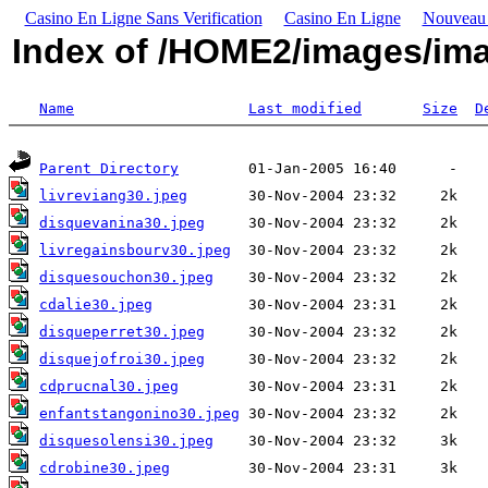
Casino En Ligne Sans Verification
Casino En Ligne
Nouveau S
Index of /HOME2/images/im
Name
Last modified
Size
D
Parent Directory
livreviang30.jpeg
disquevanina30.jpeg
livregainsbourv30.jpeg
disquesouchon30.jpeg
cdalie30.jpeg
disqueperret30.jpeg
disquejofroi30.jpeg
cdprucnal30.jpeg
enfantstangonino30.jpeg
disquesolensi30.jpeg
cdrobine30.jpeg