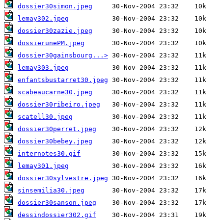
dossier30simon.jpeg
lemay302.jpeg
dossier30zazie.jpeg
dossierunePM.jpeg
dossier30gainsbourg...>
lemay303.jpeg
enfantsbustarret30.jpeg
scabeaucarne30.jpeg
dossier30ribeiro.jpeg
scatell30.jpeg
dossier30perret.jpeg
dossier30bebey.jpeg
internotes30.gif
lemay301.jpeg
dossier30sylvestre.jpeg
sinsemilia30.jpeg
dossier30sanson.jpeg
dessindossier302.gif