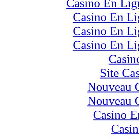
Casino En Lign
Casino En Li
Casino En Li
Casino En Li
Casin
Site Ca
Nouveau C
Nouveau C
Casino E
Casin