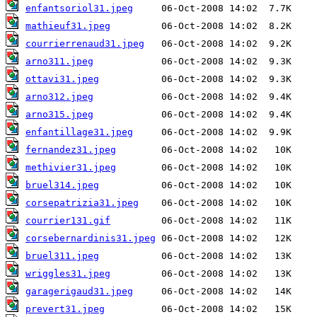
enfantsoriol31.jpeg
mathieuf31.jpeg
courrierrenaud31.jpeg
arno311.jpeg
ottavi31.jpeg
arno312.jpeg
arno315.jpeg
enfantillage31.jpeg
fernandez31.jpeg
methivier31.jpeg
bruel314.jpeg
corsepatrizia31.jpeg
courrier131.gif
corsebernardinis31.jpeg
bruel311.jpeg
wriggles31.jpeg
garagerigaud31.jpeg
prevert31.jpeg