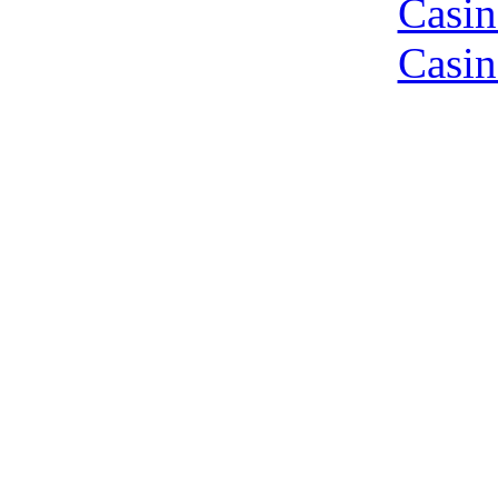
Casin
Casin