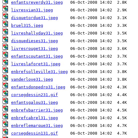
enfantsreverdy31.jpeg
livresvian31.jpeg
disquetordue31.jpeg
bruel315.jpeg
livreshallyday31.jpeg
disquedieses31.jpeg
livresrouget31.jpeg
enfantscoutant31.jpeg
livreslaforet31.jpeg
enbrefsolleville31.jpeg
vanderlove31.jpeg
enfantsdonpedro31.jpeg
corsegdessin231.gif
enfantsgalou31.jpeg
enbrefvbarrier31.jpeg
enbrefcabrel31.jpeg
enbreflemarque31.jpeg
corsegdessin131.gif