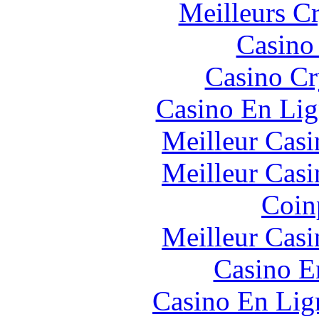
Meilleurs C
Casino
Casino C
Casino En Lig
Meilleur Casi
Meilleur Casi
Coin
Meilleur Casi
Casino E
Casino En Lign