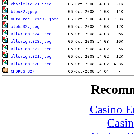
charlelie321.jpeg
blou32.jpeg
autourdelucie32.jpeg
alpha32.jpeg
allwright324.jpeg
allwright323.jpeg
allwright322.jpeg
allwright321.jpeg
allwright320.jpeg
CHORUS 32/
Recomm
Casino E
Casin