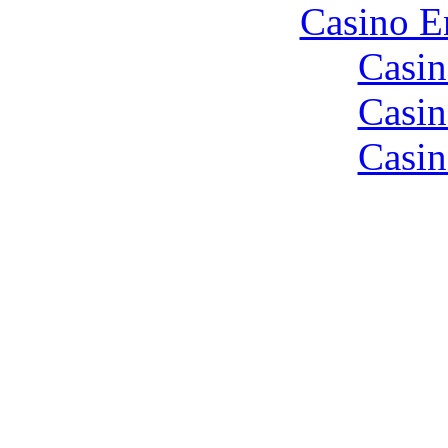
Casino E
Casin
Casin
Casin