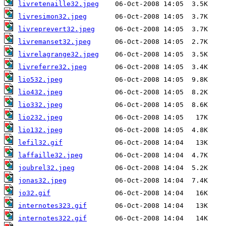
livretenaille32.jpeg
livresimon32.jpeg
livreprevert32.jpeg
livremanset32.jpeg
livrelagrange32.jpeg
livreferre32.jpeg
lio532.jpeg
lio432.jpeg
lio332.jpeg
lio232.jpeg
lio132.jpeg
lefil32.gif
laffaille32.jpeg
joubrel32.jpeg
jonas32.jpeg
jo32.gif
internotes323.gif
internotes322.gif