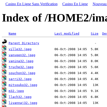
Casino En Ligne Sans Verification
Casino En Ligne
Nouveau S
Index of /HOME2/ima
Name
Last modified
Size
De
Parent Directory
ville32.jpeg
vanveen32.jpeg
vanina32.jpeg
truche32.jpeg
souchon32.jpeg
sarri32.jpeg
mitsouko32.jpeg
m32.jpeg
llach32.jpeg
liyannaj32.jpeg