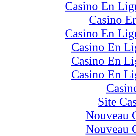
Casino En Lign
Casino En
Casino En Lign
Casino En Li
Casino En Li
Casino En Li
Casin
Site Ca
Nouveau C
Nouveau C