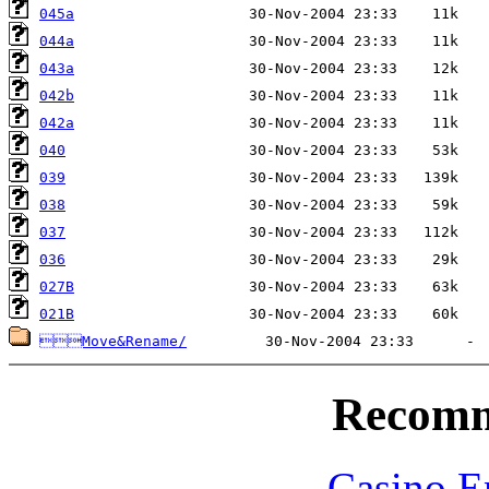
045a
044a
043a
042b
042a
040
039
038
037
036
027B
021B
Move&Rename/
Recomm
Casino E