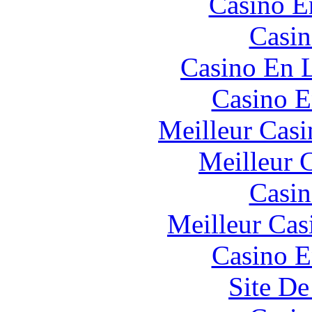
Casino E
Casin
Casino En L
Casino E
Meilleur Casi
Meilleur 
Casin
Meilleur Cas
Casino E
Site De