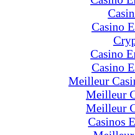
Casin
Casino E
Cryp
Casino E
Casino E
Meilleur Casi
Meilleur 
Meilleur 
Casinos E