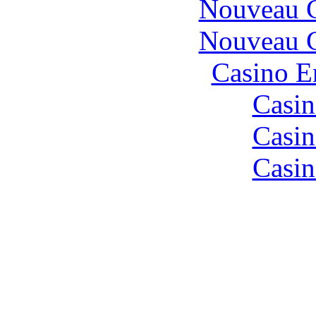
Nouveau C
Nouveau C
Casino E
Casin
Casin
Casin