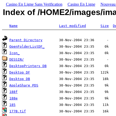
Casino En Ligne Sans Verification
Casino En Ligne
Nouveau S
Index of /HOME2/images/i
Name
Last modified
Size
D
Parent Directory
OpenFolderListDF_
Icon_
DESSIN/
DesktopPrinters DB
Desktop DF
Desktop DB
AppleShare PDS
188f
188e
185
177B.tif