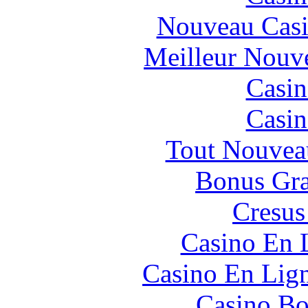
Nouveau Casi
Meilleur Nouv
Casin
Casin
Tout Nouvea
Bonus Gra
Cresus
Casino En 
Casino En Lig
Casino Bo