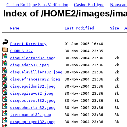
Casino En Ligne Sans Verification
Casino En Ligne
Nouveau S
Index of /HOME2/images/im
Name
Last modified
Size
D
Parent Directory
CHORUS 32/
disqueleotard32.jpeg
disquedaho32.jpeg
disquelavilliers32.jpeg
disquefrancesca32.jpeg
disqueguidoni32.jpeg
disquegizavo32.jpeg
disquestivell32.jpeg
disquehmartin32.jpeg
livremanset32.jpeg
disqueprigent32.jpeg