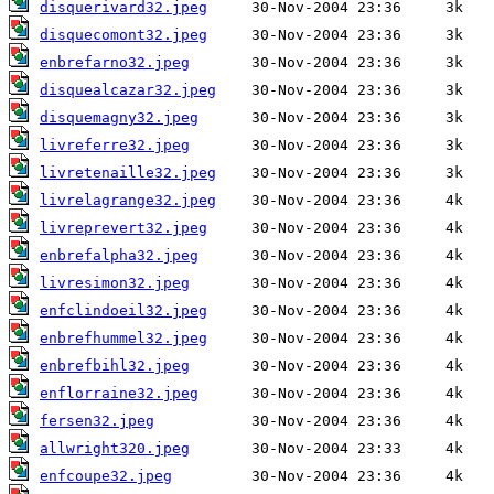
disquerivard32.jpeg
disquecomont32.jpeg
enbrefarno32.jpeg
disquealcazar32.jpeg
disquemagny32.jpeg
livreferre32.jpeg
livretenaille32.jpeg
livrelagrange32.jpeg
livreprevert32.jpeg
enbrefalpha32.jpeg
livresimon32.jpeg
enfclindoeil32.jpeg
enbrefhummel32.jpeg
enbrefbihl32.jpeg
enflorraine32.jpeg
fersen32.jpeg
allwright320.jpeg
enfcoupe32.jpeg