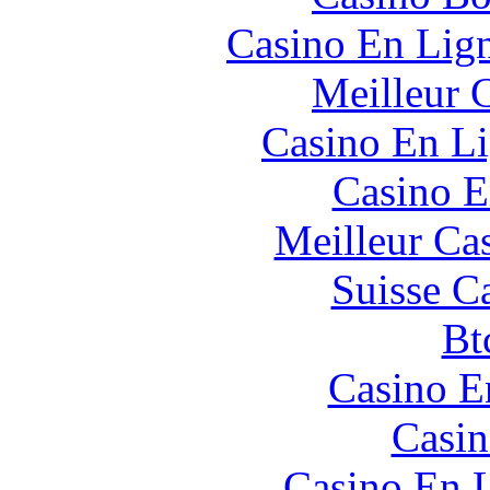
Casino En Lig
Meilleur 
Casino En Li
Casino E
Meilleur Ca
Suisse C
Bt
Casino E
Casin
Casino En L