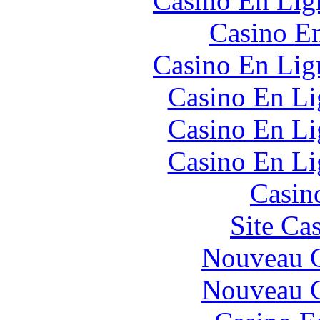
Casino En Lign
Casino En
Casino En Lign
Casino En Li
Casino En Li
Casino En Li
Casin
Site Ca
Nouveau C
Nouveau C