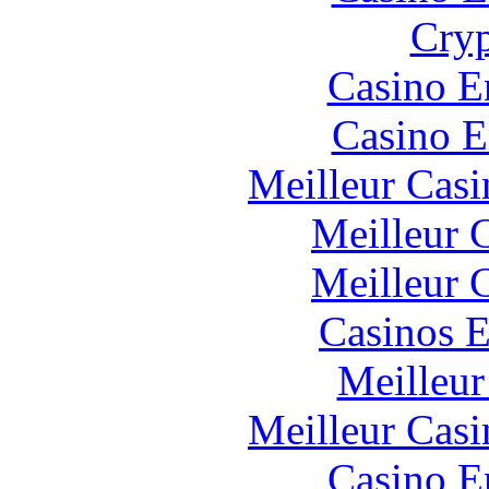
Cryp
Casino E
Casino E
Meilleur Casi
Meilleur 
Meilleur 
Casinos E
Meilleur
Meilleur Casi
Casino E