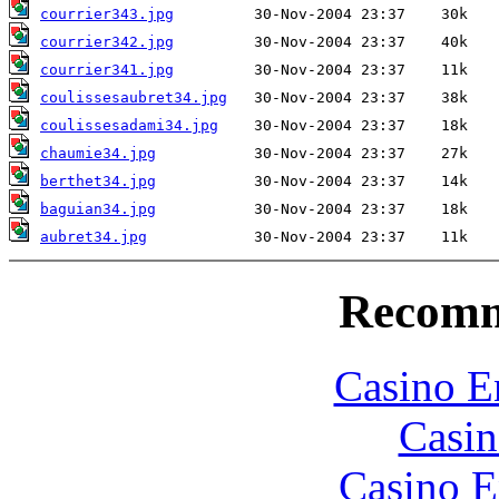
courrier343.jpg
courrier342.jpg
courrier341.jpg
coulissesaubret34.jpg
coulissesadami34.jpg
chaumie34.jpg
berthet34.jpg
baguian34.jpg
aubret34.jpg
Recomm
Casino E
Casin
Casino E