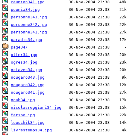
reunion341.jpg
pounia34.jpg
personne343.jpg
personne342.jpg
personne341.jpg
paradis34.jpg
page34/
otter34.jpg
ogres34.jpg
octaves34.jpg
nougaro343.jpg
nougaro342.jpg
nougaro341.jpg
noah34.jpg
nicolasreggiani34.jpg
Marine.jpg
louschik34.jpg
livrestemps34.jpg