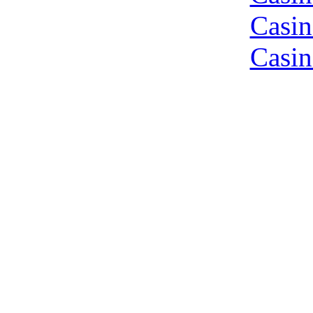
Casin
Casin