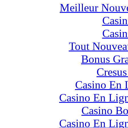
Meilleur Nouv
Casin
Casin
Tout Nouvea
Bonus Gra
Cresus
Casino En 
Casino En Lig
Casino Bo
Casino En Lig