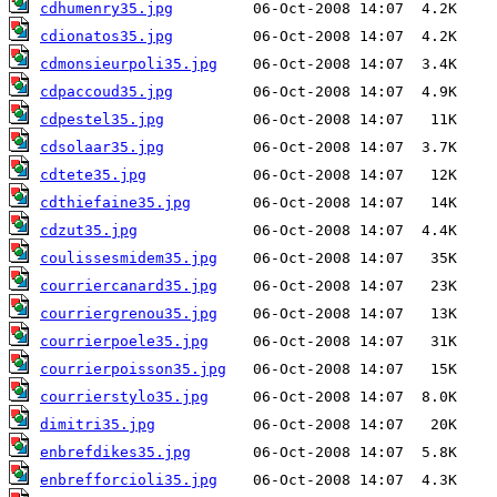
cdhumenry35.jpg
cdionatos35.jpg
cdmonsieurpoli35.jpg
cdpaccoud35.jpg
cdpestel35.jpg
cdsolaar35.jpg
cdtete35.jpg
cdthiefaine35.jpg
cdzut35.jpg
coulissesmidem35.jpg
courriercanard35.jpg
courriergrenou35.jpg
courrierpoele35.jpg
courrierpoisson35.jpg
courrierstylo35.jpg
dimitri35.jpg
enbrefdikes35.jpg
enbrefforcioli35.jpg