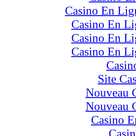
Casino En Lign
Casino En Li
Casino En Li
Casino En Li
Casin
Site Ca
Nouveau C
Nouveau C
Casino E
Casin