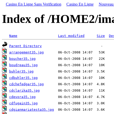
Casino En Ligne Sans Verification
Casino En Ligne
Nouveau S
Index of /HOME2/ima
Name
Last modified
Size
De
Parent Directory
arrangement35.jpg
boucher35.jpg
boudreau35.jpg
buhler35.jpg
cdbuhler35.jpg
cdchefedgar35.jpg
cdclarika35.jpg
cdevora35.jpg
cdfugain35.jpg
cdgianmariatesta35.jpg