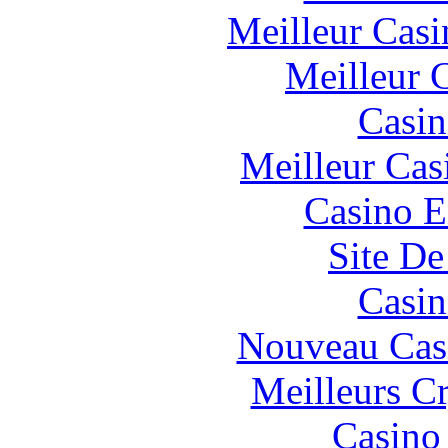
Meilleur Casi
Meilleur 
Casin
Meilleur Cas
Casino E
Site De
Casin
Nouveau Cas
Meilleurs C
Casino