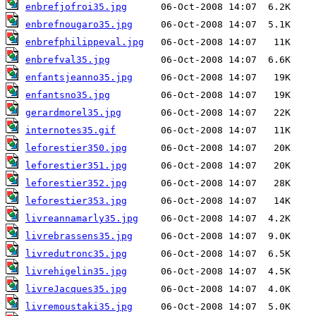
enbrefjofroi35.jpg
enbrefnougaro35.jpg
enbrefphilippeval.jpg
enbrefval35.jpg
enfantsjeanno35.jpg
enfantsno35.jpg
gerardmorel35.jpg
internotes35.gif
leforestier350.jpg
leforestier351.jpg
leforestier352.jpg
leforestier353.jpg
livreannamarly35.jpg
livrebrassens35.jpg
livredutronc35.jpg
livrehigelin35.jpg
livreJacques35.jpg
livremoustaki35.jpg