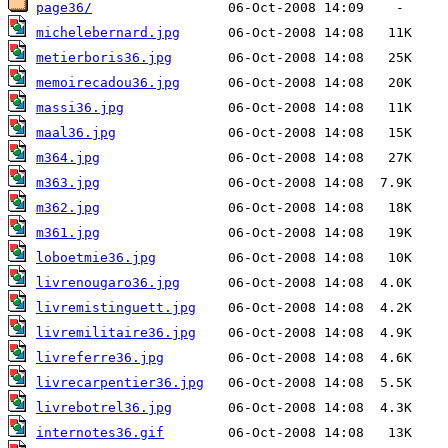
page36/
michelebernard.jpg
metierboris36.jpg
memoirecadou36.jpg
massi36.jpg
maal36.jpg
m364.jpg
m363.jpg
m362.jpg
m361.jpg
loboetmie36.jpg
livrenougaro36.jpg
livremistinguett.jpg
livremilitaire36.jpg
livreferre36.jpg
livrecarpentier36.jpg
livrebotrel36.jpg
internotes36.gif