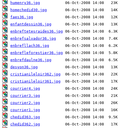
humenry36.jpg
homechedid30.jpg
faes36.jpg
enfantdessin36.jpg
enbreftetesraides36.jpg
enbrefsalvador36.jpg
enbrefllach36.jpg
enbrefleforestier36.jpg
enbrefdaulne36.jpg
desyon36.jpg
cristianileloir362.jpg
cristianileloir361.jpg
courrier4.jpg
courrier3.jpg
courrier2.jpg
courrier1.jpg
chedid363.jpg
chedid362.jpg