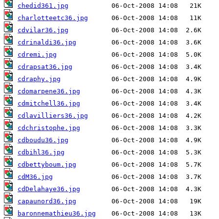
chedid361.jpg
charlotteetc36.jpg
cdvilar36.jpg
cdrinaldi36.jpg
cdremi.jpg
cdrapsat36.jpg
cdraphy.jpg
cdomarpene36.jpg
cdmitchell36.jpg
cdlavilliers36.jpg
cdchristophe.jpg
cdboudu36.jpg
cdbihl36.jpg
cdbettyboum.jpg
cdM36.jpg
cdDelahaye36.jpg
capaunord36.jpg
baronnemathieu36.jpg