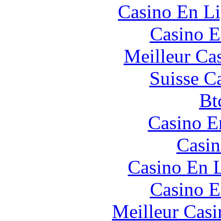
Casino En Li
Casino E
Meilleur Ca
Suisse C
Bt
Casino E
Casin
Casino En L
Casino E
Meilleur Casi