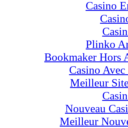
Casino E
Casin
Casin
Plinko A
Bookmaker Hors Ar
Casino Avec
Meilleur Sit
Casin
Nouveau Casi
Meilleur Nouv