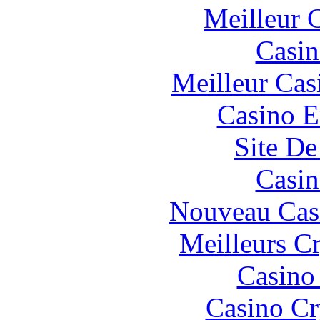
Meilleur 
Casin
Meilleur Cas
Casino E
Site De
Casin
Nouveau Cas
Meilleurs C
Casino
Casino C