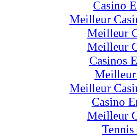
Casino E
Meilleur Casi
Meilleur 
Meilleur 
Casinos E
Meilleur
Meilleur Casi
Casino E
Meilleur 
Tennis 