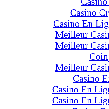
Casino
Casino C
Casino En Lig
Meilleur Casi
Meilleur Casi
Coin
Meilleur Casi
Casino E
Casino En Lign
Casino En Lign