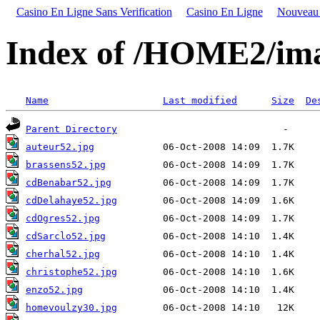
Casino En Ligne Sans Verification
Casino En Ligne
Nouveau S
Index of /HOME2/ima
Name
Last modified
Size
De
Parent Directory
auteur52.jpg
brassens52.jpg
cdBenabar52.jpg
cdDelahaye52.jpg
cdOgres52.jpg
cdSarclo52.jpg
cherhal52.jpg
christophe52.jpg
enzo52.jpg
homevoulzy30.jpg