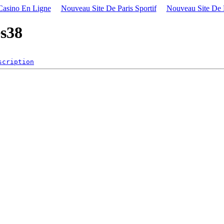
Casino En Ligne
Nouveau Site De Paris Sportif
Nouveau Site De P
s38
scription