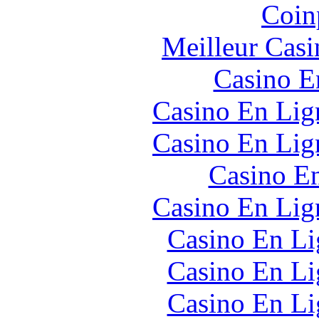
Coin
Meilleur Casi
Casino E
Casino En Lign
Casino En Lign
Casino En
Casino En Lign
Casino En Li
Casino En Li
Casino En Li