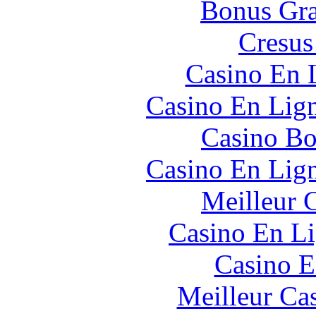
Bonus Gra
Cresus
Casino En 
Casino En Lig
Casino Bo
Casino En Lig
Meilleur 
Casino En Li
Casino E
Meilleur Ca