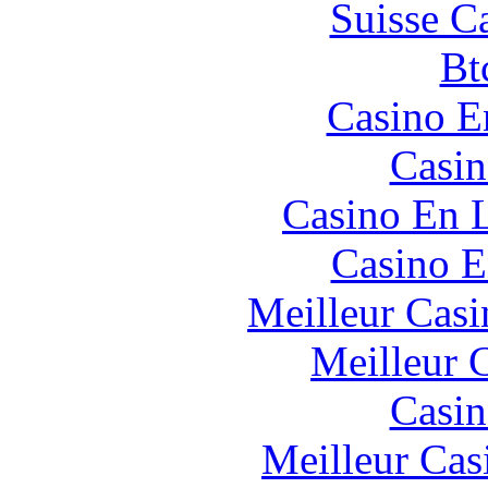
Suisse C
Bt
Casino E
Casin
Casino En L
Casino E
Meilleur Casi
Meilleur 
Casin
Meilleur Cas