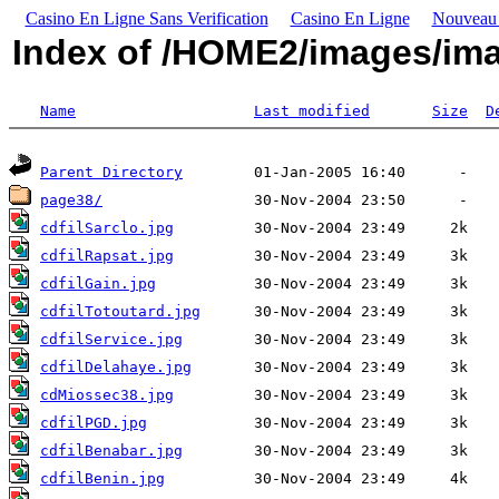
Casino En Ligne Sans Verification
Casino En Ligne
Nouveau S
Index of /HOME2/images/im
Name
Last modified
Size
D
Parent Directory
page38/
cdfilSarclo.jpg
cdfilRapsat.jpg
cdfilGain.jpg
cdfilTotoutard.jpg
cdfilService.jpg
cdfilDelahaye.jpg
cdMiossec38.jpg
cdfilPGD.jpg
cdfilBenabar.jpg
cdfilBenin.jpg