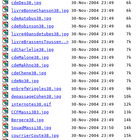
cdeDes38.jpg
livreBonneChanson38.jpg
cdeAutobus38.jpg
cdeRobinson38.jpg
livre40ansdetubes38.jpg
livreBrassensToussen..>
cdCharlelie38.jpg
cdeMalone38.jpg
cdeMakhno38.jpg
cdeChene38.jpg
cdeNo38.jpg
enbrefWriggles38.jpg
depassageCohen38.jpg
internotes38.gif
CCFMassi383.jpg
Bergere38.jpg
SouadMassi38.jpg
courrierCoute38.jpg