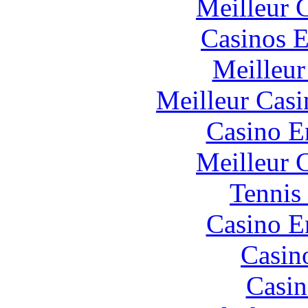
Meilleur 
Casinos E
Meilleur
Meilleur Casi
Casino E
Meilleur 
Tennis 
Casino E
Casin
Casin