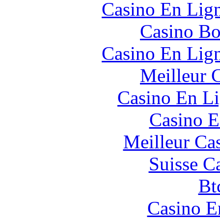
Casino En Lig
Casino Bo
Casino En Lig
Meilleur 
Casino En Li
Casino E
Meilleur Ca
Suisse C
Bt
Casino E