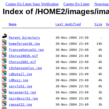
Casino En Ligne Sans Verification
Casino En Ligne
Nouveau S
Index of /HOME2/images/im
Name
Last modified
Size
D
Parent Directory
homefersen30.jpg
francophonie52.jpg
Chorus2002b.gif
Chorus2002.gif
cdchansonplus.jpg
cdDuteil.jpg
cdRuiz.jpg
sarclo52.jpg
beranger52.jpg
noirdesir52.jpg
rapsat52.jpg