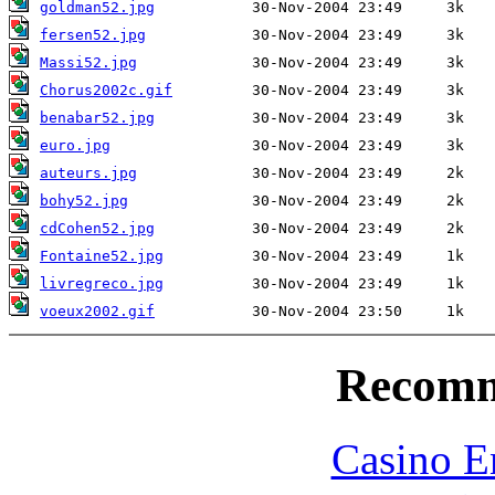
goldman52.jpg
fersen52.jpg
Massi52.jpg
Chorus2002c.gif
benabar52.jpg
euro.jpg
auteurs.jpg
bohy52.jpg
cdCohen52.jpg
Fontaine52.jpg
livregreco.jpg
voeux2002.gif
Recomm
Casino E