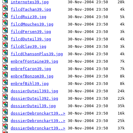
internotes39.jpg
filcdTachan39.jpg
filcdRuiz39.jpg
filcdMouches39.jpg
filcdFersen39.jpg
filcdDuteil39.jpg
filcdClay39.jpg
filcdChansonPlus39.jpg
enbrefFontaine39.jpg
enbrefCaron39.jpg
enbrefBonzom39.jpg
enbrefBihl39.jpg
dossierDuteil393.jpg
dossierDuteil392.jpg
dossierDuteil39.jpg
dossierDebronckart39..>
dossierDebronckart39..>
dossierDebronckart39..>