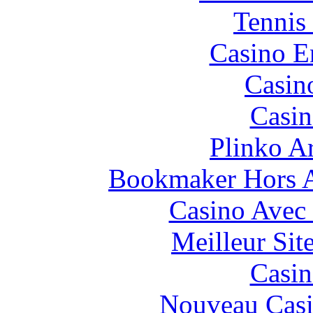
Tennis 
Casino E
Casin
Casin
Plinko A
Bookmaker Hors Ar
Casino Avec
Meilleur Sit
Casin
Nouveau Casi