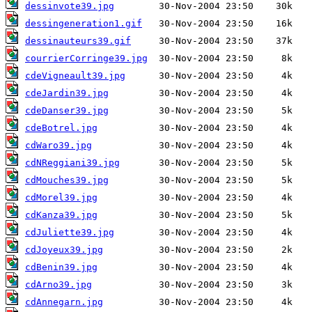
dessinvote39.jpg
dessingeneration1.gif
dessinauteurs39.gif
courrierCorringe39.jpg
cdeVigneault39.jpg
cdeJardin39.jpg
cdeDanser39.jpg
cdeBotrel.jpg
cdWaro39.jpg
cdNReggiani39.jpg
cdMouches39.jpg
cdMorel39.jpg
cdKanza39.jpg
cdJuliette39.jpg
cdJoyeux39.jpg
cdBenin39.jpg
cdArno39.jpg
cdAnnegarn.jpg