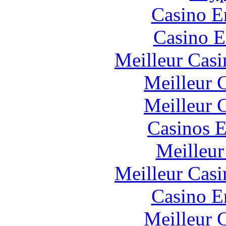
Casino E
Casino E
Meilleur Casi
Meilleur 
Meilleur 
Casinos E
Meilleur
Meilleur Casi
Casino E
Meilleur 