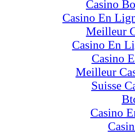
Casino Bo
Casino En Lig
Meilleur 
Casino En Li
Casino E
Meilleur Ca
Suisse C
Bt
Casino E
Casin