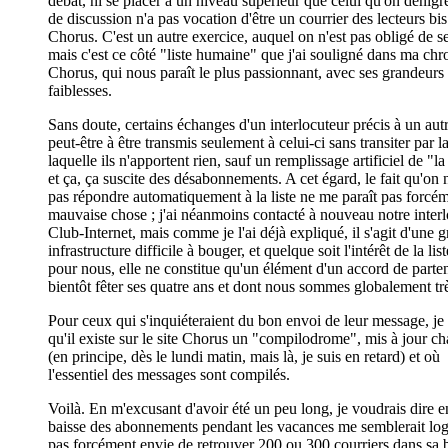
débat, ni se placer à un niveau supérieur que celui qu'on dénigre
de discussion n'a pas vocation d'être un courrier des lecteurs bis
Chorus. C'est un autre exercice, auquel on n'est pas obligé de se
mais c'est ce côté "liste humaine" que j'ai souligné dans ma ch
Chorus, qui nous paraît le plus passionnant, avec ses grandeurs 
faiblesses.
Sans doute, certains échanges d'un interlocuteur précis à un aut
peut-être à être transmis seulement à celui-ci sans transiter par la
laquelle ils n'apportent rien, sauf un remplissage artificiel de "la
et ça, ça suscite des désabonnements. A cet égard, le fait qu'on 
pas répondre automatiquement à la liste ne me paraît pas forcé
mauvaise chose ; j'ai néanmoins contacté à nouveau notre inter
Club-Internet, mais comme je l'ai déjà expliqué, il s'agit d'une g
infrastructure difficile à bouger, et quelque soit l'intérêt de la list
pour nous, elle ne constitue qu'un élément d'un accord de parten
bientôt fêter ses quatre ans et dont nous sommes globalement tr
Pour ceux qui s'inquiéteraient du bon envoi de leur message, je 
qu'il existe sur le site Chorus un "compilodrome", mis à jour 
(en principe, dès le lundi matin, mais là, je suis en retard) et où
l'essentiel des messages sont compilés.
Voilà. En m'excusant d'avoir été un peu long, je voudrais dire 
baisse des abonnements pendant les vacances me semblerait log
pas forcément envie de retrouver 200 ou 300 courriers dans sa 