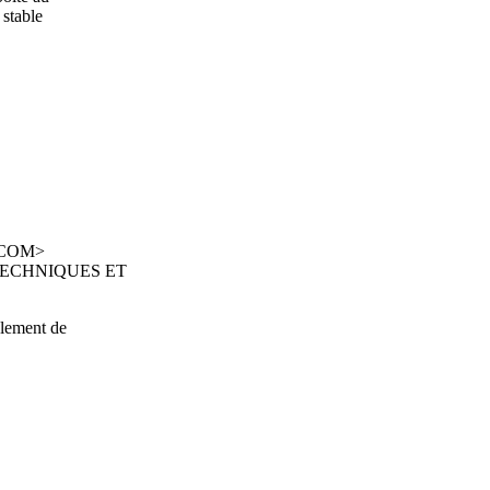
 stable
.COM
>
 TECHNIQUES ET
alement de