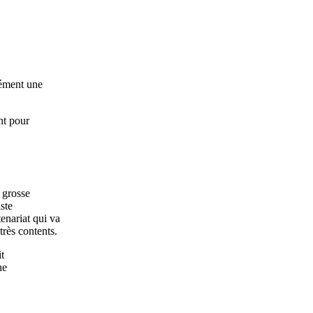
cément une
nt pour
e grosse
iste
enariat qui va
très contents.
t
ne