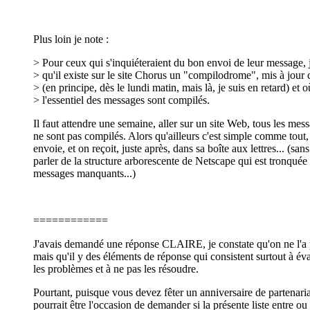
Plus loin je note :
> Pour ceux qui s'inquiéteraient du bon envoi de leur message, 
> qu'il existe sur le site Chorus un "compilodrome", mis à jou
> (en principe, dès le lundi matin, mais là, je suis en retard) et o
> l'essentiel des messages sont compilés.
Il faut attendre une semaine, aller sur un site Web, tous les mes
ne sont pas compilés. Alors qu'ailleurs c'est simple comme tout,
envoie, et on reçoit, juste après, dans sa boîte aux lettres... (sans
parler de la structure arborescente de Netscape qui est tronquée 
messages manquants...)
============
J'avais demandé une réponse CLAIRE, je constate qu'on ne l'a 
mais qu'il y des éléments de réponse qui consistent surtout à év
les problèmes et à ne pas les résoudre.
Pourtant, puisque vous devez fêter un anniversaire de partenaria
pourrait être l'occasion de demander si la présente liste entre ou