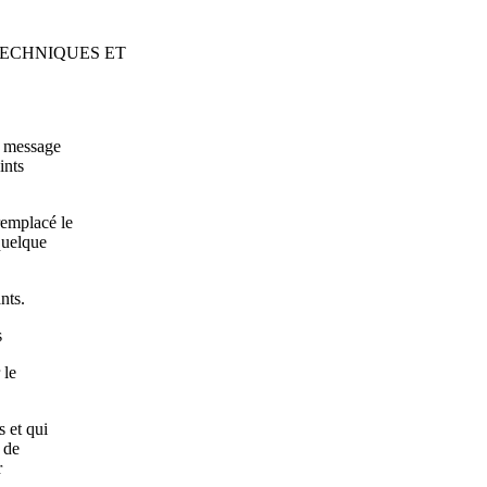
 TECHNIQUES ET
g message
ints
remplacé le
 quelque
nts.
s
 le
 et qui
 de
r