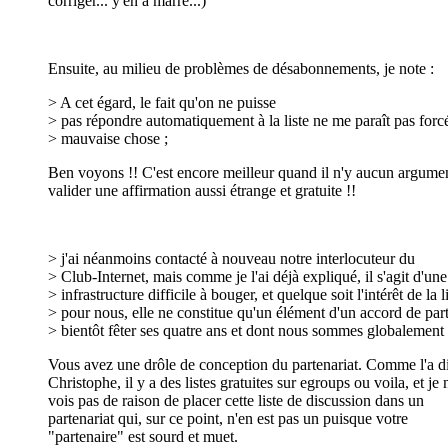
corriger... y'en a marre...)
Ensuite, au milieu de problèmes de désabonnements, je note :
> A cet égard, le fait qu'on ne puisse
> pas répondre automatiquement à la liste ne me paraît pas for
> mauvaise chose ;
Ben voyons !! C'est encore meilleur quand il n'y aucun argume
valider une affirmation aussi étrange et gratuite !!
> j'ai néanmoins contacté à nouveau notre interlocuteur du
> Club-Internet, mais comme je l'ai déjà expliqué, il s'agit d'un
> infrastructure difficile à bouger, et quelque soit l'intérêt de la l
> pour nous, elle ne constitue qu'un élément d'un accord de part
> bientôt fêter ses quatre ans et dont nous sommes globalement 
Vous avez une drôle de conception du partenariat. Comme l'a di
Christophe, il y a des listes gratuites sur egroups ou voila, et je 
vois pas de raison de placer cette liste de discussion dans un
partenariat qui, sur ce point, n'en est pas un puisque votre
"partenaire" est sourd et muet.