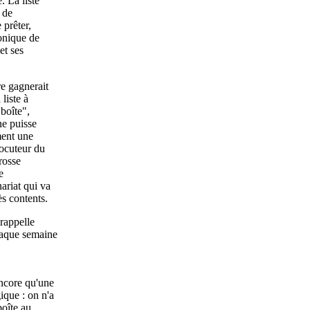
. La liste
 de
 prêter,
ronique de
et ses
re gagnerait
 liste à
 boîte",
ne puisse
ment une
locuteur du
rosse
e
ariat qui va
ès contents.
rappelle
chaque semaine
encore qu'une
ique : on n'a
boîte au