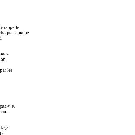
je rappelle
r chaque semaine
ù
sages
 on
par les
pas eue,
acuer
t, ça
 pas