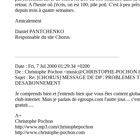
retour. A l'heure où j'écris, on est 100, pile poil. C'est à peu près
depuis trois à quatre semaines.
Amicalement
Daniel PANTCHENKO
Responsable du site Chorus
Date : Fri, 7 Jul 2000 01:29:34 +0200
De : Christophe Pochon <
music@CHRISTOPHE-POCHON
Sujet : Re: [CHORUS] MESSAGE DE DP : PROBLEMES
DESABONNEMENT
Je comprends bien et j'entends bien que vous êtes content glob
club-internet. Mais je parlais de egroups.com l'autre jour.... c'est
gratuit.....
A+
Christophe Pochon
http://www.mp3.com/christophepochon
http://www.christophe-pochon.com