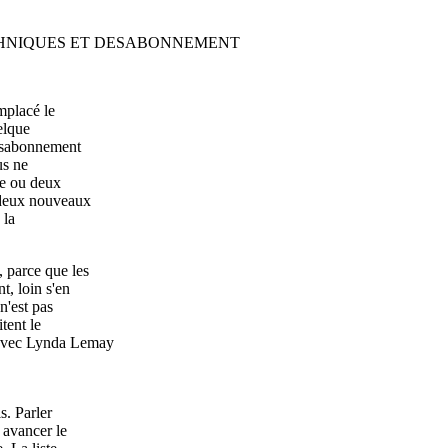
TECHNIQUES ET DESABONNEMENT
mplacé le
uelque
désabonnement
us ne
ne ou deux
 deux nouveaux
 la
 parce que les
t, loin s'en
n'est pas
tent le
 avec Lynda Lemay
s. Parler
 avancer le