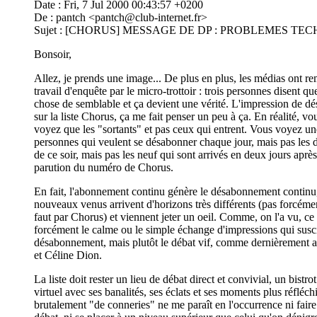
Date : Fri, 7 Jul 2000 00:43:57 +0200
De : pantch <
pantch@club-internet.fr
>
Sujet : [CHORUS] MESSAGE DE DP : PROBLEMES 
Bonsoir,
Allez, je prends une image... De plus en plus, les médias ont re
travail d'enquête par le micro-trottoir : trois personnes disent q
chose de semblable et ça devient une vérité. L'impression de 
sur la liste Chorus, ça me fait penser un peu à ça. En réalité, vo
voyez que les "sortants" et pas ceux qui entrent. Vous voyez u
personnes qui veulent se désabonner chaque jour, mais pas les
de ce soir, mais pas les neuf qui sont arrivés en deux jours après
parution du numéro de Chorus.
En fait, l'abonnement continu génère le désabonnement continu,
nouveaux venus arrivent d'horizons très différents (pas forcémen
faut par Chorus) et viennent jeter un oeil. Comme, on l'a vu, ce 
forcément le calme ou le simple échange d'impressions qui susci
désabonnement, mais plutôt le débat vif, comme dernièrement
et Céline Dion.
La liste doit rester un lieu de débat direct et convivial, un bistrot
virtuel avec ses banalités, ses éclats et ses moments plus réfléchi
brutalement "de conneries" ne me paraît en l'occurrence ni faire