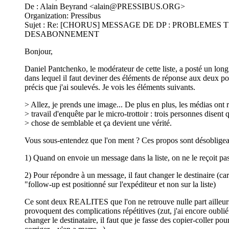
De : Alain Beyrand <
alain@PRESSIBUS.ORG
>
Organization: Pressibus
Sujet : Re: [CHORUS] MESSAGE DE DP : PROBLEMES
DESABONNEMENT
Bonjour,
Daniel Pantchenko, le modérateur de cette liste, a posté un lon
dans lequel il faut deviner des éléments de réponse aux deux po
précis que j'ai soulevés. Je vois les éléments suivants.
> Allez, je prends une image... De plus en plus, les médias ont 
> travail d'enquête par le micro-trottoir : trois personnes disent
> chose de semblable et ça devient une vérité.
Vous sous-entendez que l'on ment ? Ces propos sont désobligea
1) Quand on envoie un message dans la liste, on ne le reçoit pa
2) Pour répondre à un message, il faut changer le destinaire (car
"follow-up est positionné sur l'expéditeur et non sur la liste)
Ce sont deux REALITES que l'on ne retrouve nulle part ailleurs
provoquent des complications répétitives (zut, j'ai encore oublié
changer le destinataire, il faut que je fasse des copier-coller pou