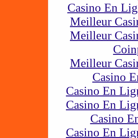
Casino En Lig
Meilleur Casi
Meilleur Casi
Coin
Meilleur Casi
Casino E
Casino En Lign
Casino En Lign
Casino En
Casino En Lign