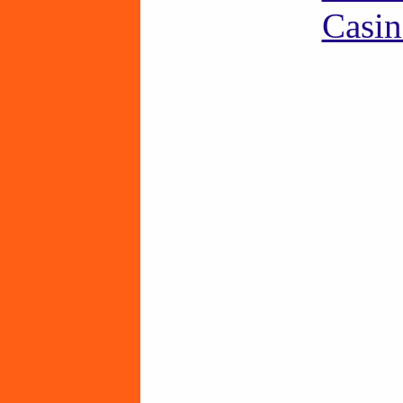
Casin