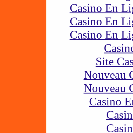
Casino En Li
Casino En Li
Casino En Li
Casin
Site Ca
Nouveau C
Nouveau C
Casino E
Casin
Casin