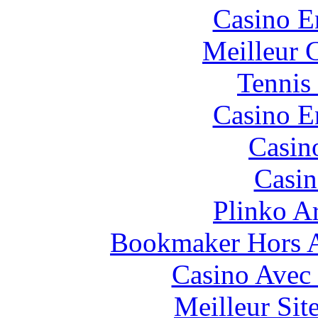
Casino E
Meilleur 
Tennis 
Casino E
Casin
Casin
Plinko A
Bookmaker Hors Ar
Casino Avec
Meilleur Sit