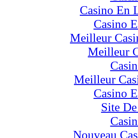
Casino En L
Casino E
Meilleur Casi
Meilleur 
Casin
Meilleur Cas
Casino E
Site De
Casin
Nouveau Cas