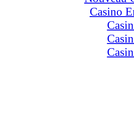
Casino E
Casin
Casin
Casin