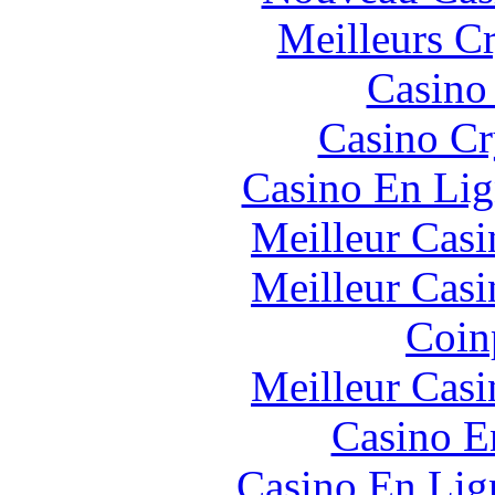
Meilleurs C
Casino
Casino C
Casino En Lig
Meilleur Casi
Meilleur Casi
Coin
Meilleur Casi
Casino E
Casino En Lign