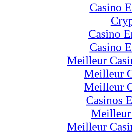
Casino E
Cryp
Casino E
Casino E
Meilleur Casi
Meilleur 
Meilleur 
Casinos E
Meilleur
Meilleur Casi