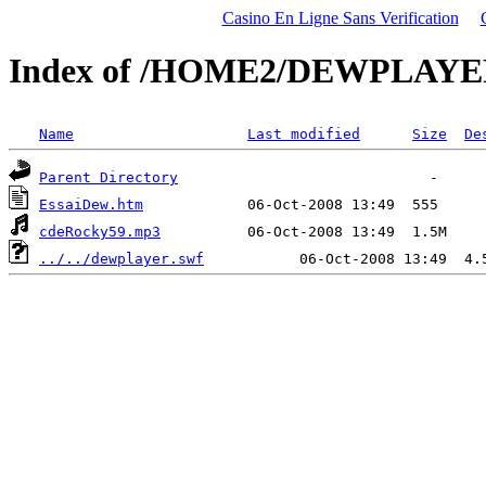
Casino En Ligne Sans Verification
Index of /HOME2/DEWPLAY
Name
Last modified
Size
De
Parent Directory
EssaiDew.htm
cdeRocky59.mp3
../../dewplayer.swf