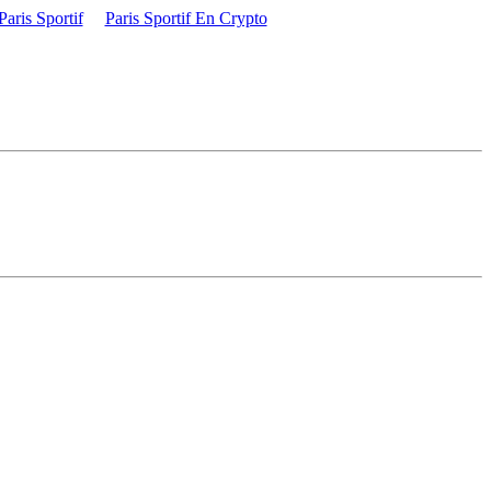
aris Sportif
Paris Sportif En Crypto