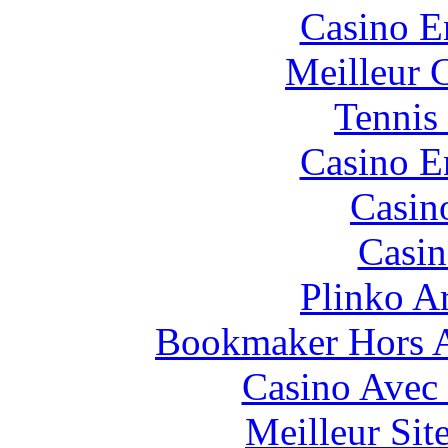
Casino E
Meilleur 
Tennis 
Casino E
Casin
Casin
Plinko A
Bookmaker Hors Ar
Casino Avec
Meilleur Sit