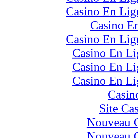
Casino En Lign
Casino En
Casino En Lign
Casino En Li
Casino En Li
Casino En Li
Casin
Site Ca
Nouveau C
Nouveau C