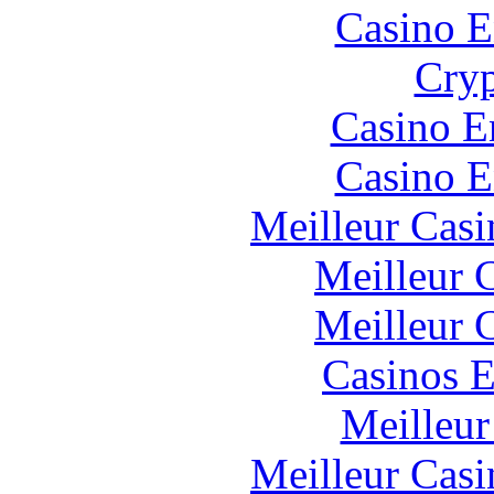
Casino E
Cryp
Casino E
Casino E
Meilleur Casi
Meilleur 
Meilleur 
Casinos E
Meilleur
Meilleur Casi