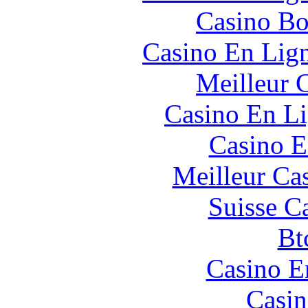
Casino Bo
Casino En Lig
Meilleur 
Casino En Li
Casino E
Meilleur Ca
Suisse C
Bt
Casino E
Casin