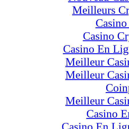
Meilleurs C
Casino
Casino C
Casino En Lig
Meilleur Casi
Meilleur Casi
Coin
Meilleur Casi
Casino E
Casino En Lign