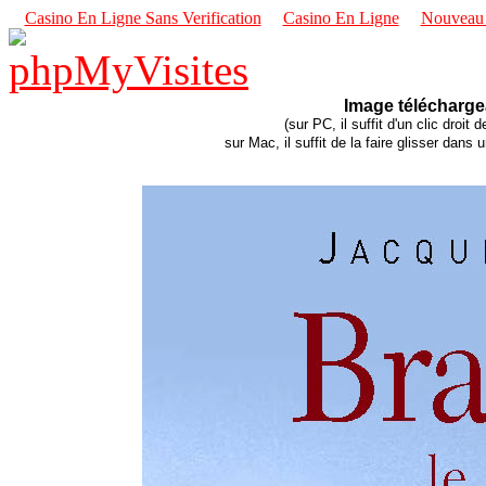
Casino En Ligne Sans Verification
Casino En Ligne
Nouveau S
Image télécharg
(sur PC, il suffit d'un clic droit 
sur Mac, il suffit de la faire glisser dans 