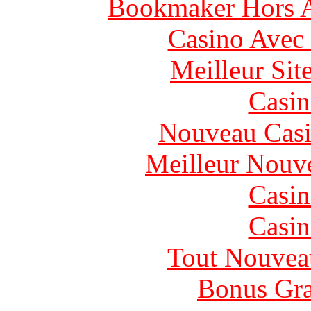
Bookmaker Hors Ar
Casino Avec
Meilleur Sit
Casin
Nouveau Casi
Meilleur Nouv
Casin
Casin
Tout Nouvea
Bonus Gra