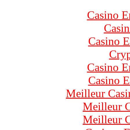
Casino E
Casin
Casino E
Cryp
Casino E
Casino E
Meilleur Casi
Meilleur 
Meilleur 