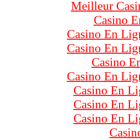
Meilleur Casi
Casino E
Casino En Lign
Casino En Lign
Casino En
Casino En Lign
Casino En Li
Casino En Li
Casino En Li
Casin