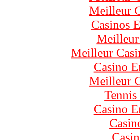
Meilleur 
Casinos E
Meilleur
Meilleur Casi
Casino E
Meilleur 
Tennis 
Casino E
Casin
Casin