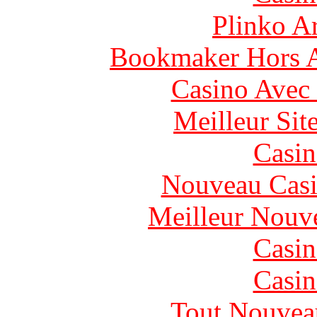
Plinko A
Bookmaker Hors Ar
Casino Avec
Meilleur Sit
Casin
Nouveau Casi
Meilleur Nouv
Casin
Casin
Tout Nouvea