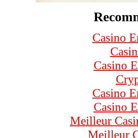
Recomm
Casino E
Casin
Casino E
Cryp
Casino E
Casino E
Meilleur Casi
Meilleur 