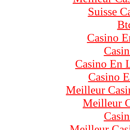
Suisse C
Bt
Casino E
Casin
Casino En L
Casino E
Meilleur Casi
Meilleur 
Casin
Meilleur Cas