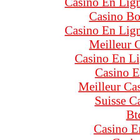
Casino En Lig
Casino Bo
Casino En Lig
Meilleur 
Casino En Li
Casino E
Meilleur Ca
Suisse C
Bt
Casino E