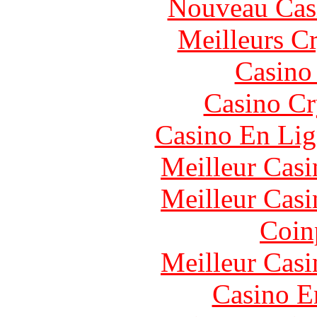
Nouveau Cas
Meilleurs C
Casino
Casino C
Casino En Lig
Meilleur Casi
Meilleur Casi
Coin
Meilleur Casi
Casino E