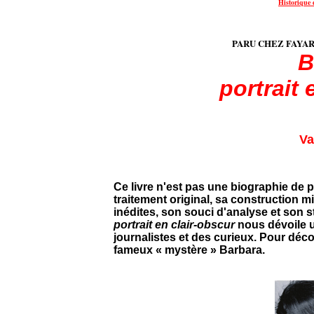
Historique
PARU CHEZ FAYAR
B
portrait 
Va
Ce livre n'est pas une biographie de p
traitement original, sa construction
inédites, son souci d'analyse et son st
portrait en clair-obscur
nous dévoile u
journalistes et des curieux. Pour découv
fameux « mystère » Barbara.