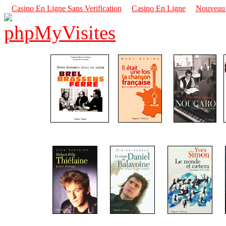
Casino En Ligne Sans Verification
Casino En Ligne
Nouveau S