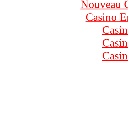
Nouveau C
Casino E
Casin
Casin
Casin