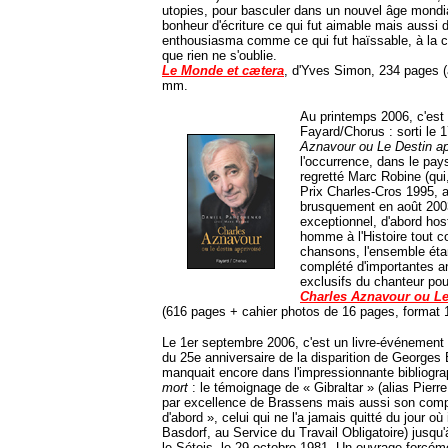
utopies, pour basculer dans un nouvel âge mondia
bonheur d'écriture ce qui fut aimable mais aussi 
enthousiasma comme ce qui fut haïssable, à la c
que rien ne s'oublie.
Le Monde et cætera
, d'Yves Simon, 234 pages (
mm.
Au printemps 2006, c'est
Fayard/Chorus : sorti le 1
Aznavour ou Le Destin ap
l'occurrence, dans le pay
regretté Marc Robine (qui
Prix Charles-Cros 1995, 
brusquement en août 2003),
exceptionnel, d'abord host
homme à l'Histoire tout c
chansons, l'ensemble éta
complété d'importantes 
exclusifs du chanteur pou
Charles Aznavour ou Le
(616 pages + cahier photos de 16 pages, format
Le 1er septembre 2006, c'est un livre-événement
du 25e anniversaire de la disparition de George
manquait encore dans l'impressionnante bibliograp
mort
: le témoignage de « Gibraltar » (alias Pier
par excellence de Brassens mais aussi son compa
d'abord », celui qui ne l'a jamais quitté du jour o
Basdorf, au Service du Travail Obligatoire) jusqu'
le Sétois, le 29 octobre 1981. Un ouvrage forcé