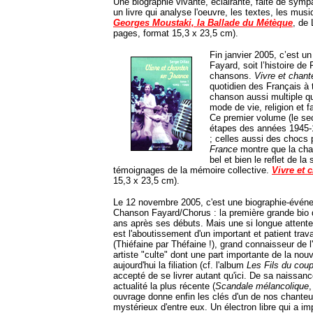
Une biographie vivante, éclairante, faite de sympat
un livre qui analyse l'oeuvre, les textes, les musiq
Georges Moustaki, la Ballade du Métèque
, de
pages, format 15,3 x 23,5 cm).
Fin janvier 2005, c’est u
Fayard, soit l’histoire d
chansons.
Vivre et chant
quotidien des Français à 
chanson aussi multiple que
mode de vie, religion et fa
Ce premier volume (le se
étapes des années 1945-19
; celles aussi des chocs p
France
montre que la cha
bel et bien le reflet de la 
témoignages de la mémoire collective.
Vivre et 
15,3 x 23,5 cm).
Le 12 novembre 2005, c'est une biographie-événe
Chanson Fayard/Chorus : la première grande bio d
ans après ses débuts. Mais une si longue attente 
est l'aboutissement d'un important et patient trav
(Thiéfaine par Théfaine !), grand connaisseur de 
artiste "culte" dont une part importante de la no
aujourd'hui la filiation (cf. l'album
Les Fils du coup
accepté de se livrer autant qu'ici. De sa naissanc
actualité la plus récente (
Scandale mélancolique
,
ouvrage donne enfin les clés d'un de nos chanteu
mystérieux d'entre eux. Un électron libre qui a im