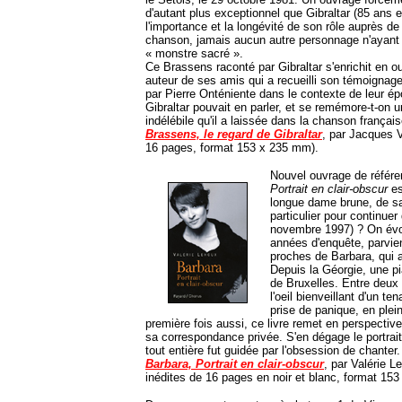
d'autant plus exceptionnel que Gibraltar (85 ans 
l'importance et la longévité de son rôle auprès de 
chanson, jamais aucun autre personnage n'ayant 
« monstre sacré ».
Ce Brassens raconté par Gibraltar s'enrichit en 
auteur de ses amis qui a recueilli son témoignag
par Pierre Onténiente dans le contexte de leur é
Gibraltar pouvait en parler, et se remémore-t-on u
indélébile qu'il a laissée dans la chanson françai
Brassens, le regard de Gibraltar
, par Jacques V
16 pages, format 153 x 235 mm).
Nouvel ouvrage de référ
Portrait en clair-obscur
es
longue dame brune, de sa 
particulier pour continuer
novembre 1997) ? On évoq
années d'enquête, parvient
proches de Barbara, qui a
Depuis la Géorgie, une pi
de Bruxelles. Entre deu
l'oeil bienveillant d'un te
prise de panique, en plei
première fois aussi, ce livre remet en perspective
sa correspondance privée. S'en dégage le portrait
tout entière fut guidée par l'obsession de chanter
Barbara, Portrait en clair-obscur
, par Valérie 
inédites de 16 pages en noir et blanc, format 15