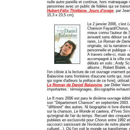
nulle autre pareille et continue, hors matraquage 
personnes avec un public de fidèles qui se trans
Hubert-Félix Thiéfaine, Jours d'orage
, par Jea
15,3 x 23,5 cm).
Le 2 janvier 2006, c'est
L
Chanson Fayard/Chorus, so
mieux connu l'auteur de
avouant sans détour sa de
rares,
Le Roman de Danie
originale, où la narration
personnelle et publique -
A travers celle-ci, mais 
accompagné à la ville com
débuts en solo ; Andy Scot
albums ; Robert Bialek, s
l'on côtoie à la lecture de cet ouvrage vraiment 
Balavoine sans frontières d'aucune sorte qui, t
qui signe d'ailleurs la préface de ce livre), utili
Le Roman de Daniel Balavoine
, par Didier Var
importantes : témoignages, discographie exhausti
Le 8 mars 2006 est paru le dixième ouvrage édité
son "Département Chanson" en septembre 2003. U
"différent" des autres. Ni biographie ni livre d'en
sur la chanson,
Le Monde et caetera
, d'Yves Sim
qu'original de l'air du temps. Recueil des cinquan
publiées en exclusivité pour
Chorus
entre 1992 e
raccourci saisissant de l'évolution de notre planète
culturel...). Où l'on voit le monde se transformer