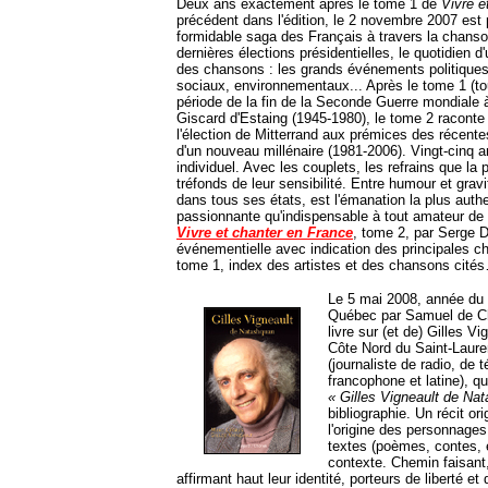
Deux ans exactement après le tome 1 de
Vivre e
précédent dans l'édition, le 2 novembre 2007 est
formidable saga des Français à travers la chanso
dernières élections présidentielles, le quotidien 
des chansons : les grands événements politiques,
sociaux, environnementaux... Après le tome 1 (touj
période de la fin de la Seconde Guerre mondiale à
Giscard d'Estaing (1945-1980), le tome 2 raconte l
l'élection de Mitterrand aux prémices des récentes
d'un nouveau millénaire (1981-2006). Vingt-cinq a
individuel. Avec les couplets, les refrains que la
tréfonds de leur sensibilité. Entre humour et gravit
dans tous ses états, est l'émanation la plus au
passionnante qu'indispensable à tout amateur de
Vivre et chanter en France
, tome 2, par Serge 
événementielle avec indication des principales c
tome 1, index des artistes et des chansons cité
Le 5 mai 2008, année du q
Québec par Samuel de Ch
livre sur (et de) Gilles 
Côte Nord du Saint-Laure
(journaliste de radio, de 
francophone et latine), q
« Gilles Vigneault de Na
bibliographie. Un récit or
l'origine des personnage
textes (poèmes, contes, e
contexte. Chemin faisant, 
affirmant haut leur identité, porteurs de liberté et 