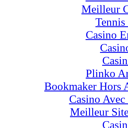
Meilleur 
Tennis 
Casino E
Casin
Casin
Plinko A
Bookmaker Hors Ar
Casino Avec
Meilleur Sit
Casin