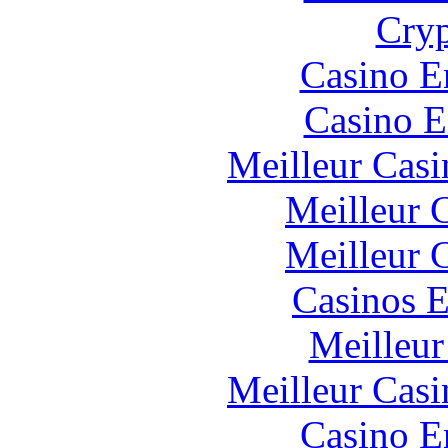
Cryp
Casino E
Casino E
Meilleur Casi
Meilleur 
Meilleur 
Casinos E
Meilleur
Meilleur Casi
Casino E