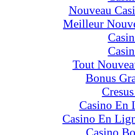
Nouveau Casi
Meilleur Nouv
Casin
Casin
Tout Nouvea
Bonus Gra
Cresus
Casino En 
Casino En Lig
Casino Bo