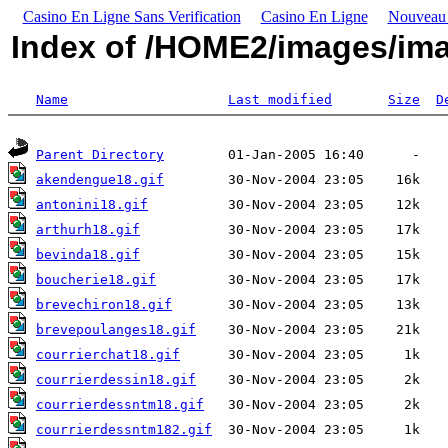
Casino En Ligne Sans Verification
Casino En Ligne
Nouveau S
Index of /HOME2/images/im
Name
Last modified
Size
D
Parent Directory
akendengue18.gif
antonini18.gif
arthurh18.gif
bevinda18.gif
boucherie18.gif
brevechiron18.gif
brevepoulanges18.gif
courrierchat18.gif
courrierdessin18.gif
courrierdessntm18.gif
courrierdessntm182.gif