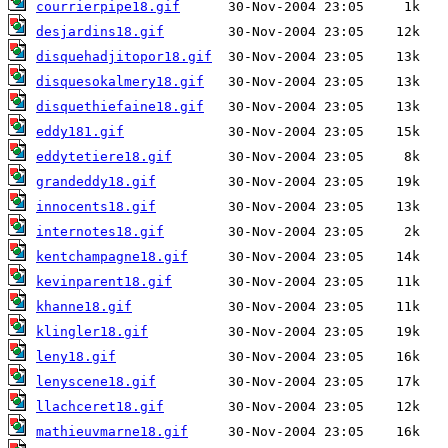
courrierpipe18.gif
desjardins18.gif
disquehadjitopor18.gif
disquesokalmery18.gif
disquethiefaine18.gif
eddy181.gif
eddytetiere18.gif
grandeddy18.gif
innocents18.gif
internotes18.gif
kentchampagne18.gif
kevinparent18.gif
khanne18.gif
klingler18.gif
leny18.gif
lenyscene18.gif
llachceret18.gif
mathieuvmarne18.gif