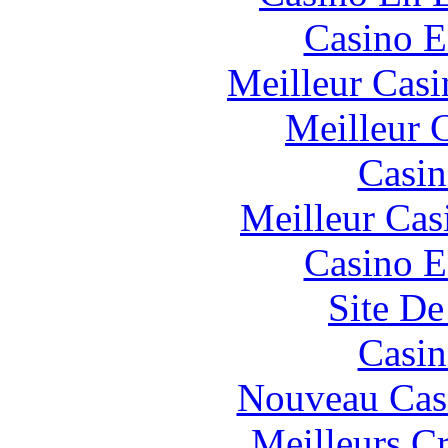
Casino E
Meilleur Casi
Meilleur 
Casin
Meilleur Cas
Casino E
Site De
Casin
Nouveau Cas
Meilleurs C