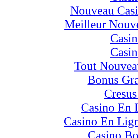
Nouveau Casi
Meilleur Nouv
Casin
Casin
Tout Nouvea
Bonus Gra
Cresus
Casino En 
Casino En Lig
Casino Bo