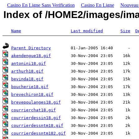
Casino En Ligne Sans Verification
Casino En Ligne
Nouveau S
Index of /HOME2/images/im
Name
Last modified
Size
D
Parent Directory
akendengue18.gif
antonini18.gif
arthurh18.gif
bevinda18.gif
boucherie18.gif
brevechiron18.gif
brevepoulanges18.gif
courrierchat18.gif
courrierdessin18.gif
courrierdessntm18.gif
courrierdessntm182.gif