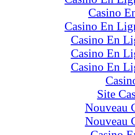
Casino En
Casino En Lign
Casino En Li
Casino En Li
Casino En Li
Casin
Site Ca
Nouveau C
Nouveau C
Casino E